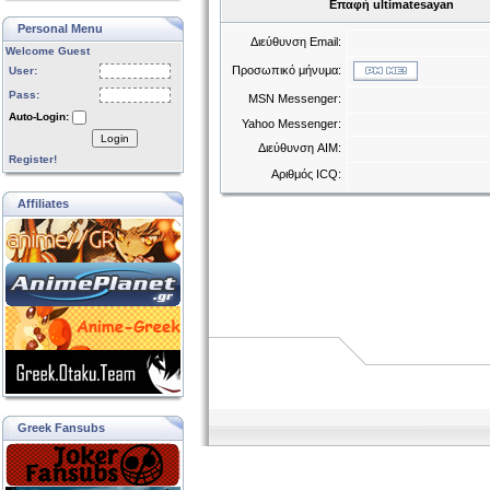
Επαφή ultimatesayan
Personal Menu
Διεύθυνση Email:
Welcome Guest
Προσωπικό μήνυμα:
User:
Pass:
MSN Messenger:
Auto-Login:
Yahoo Messenger:
Login
Διεύθυνση AIM:
Register!
Αριθμός ICQ:
Affiliates
Greek Fansubs