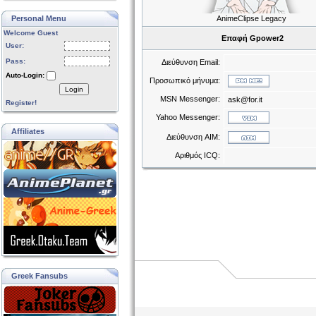
Personal Menu
AnimeClipse Legacy
Welcome Guest
Επαφή Gpower2
User:
Pass:
Διεύθυνση Email:
Auto-Login:
Προσωπικό μήνυμα:
Login
MSN Messenger:
ask@for.it
Register!
Yahoo Messenger:
Affiliates
Διεύθυνση AIM:
Αριθμός ICQ:
Greek Fansubs