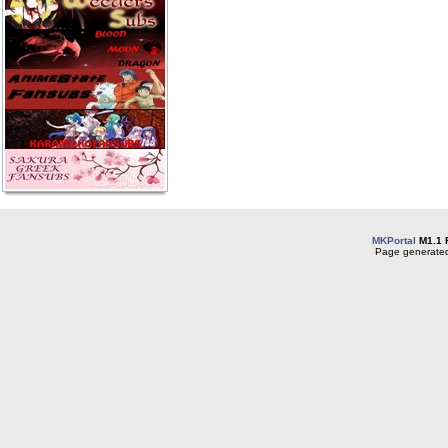
MKPortal
M1.1 
Page generated