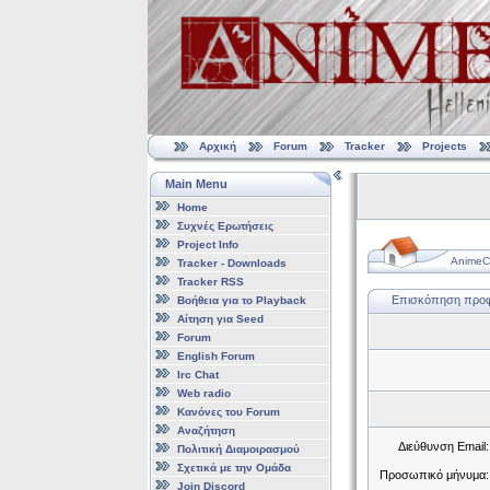
Αρχική
Forum
Tracker
Projects
Main Menu
Home
Συχνές Ερωτήσεις
Project Info
AnimeCl
Tracker - Downloads
Tracker RSS
Επισκόπηση προφίλ 
Βοήθεια για το Playback
Αίτηση για Seed
Forum
English Forum
Irc Chat
Web radio
Κανόνες του Forum
Αναζήτηση
Διεύθυνση Email:
Πολιτική Διαμοιρασμού
Σχετικά με την Ομάδα
Προσωπικό μήνυμα:
Join Discord