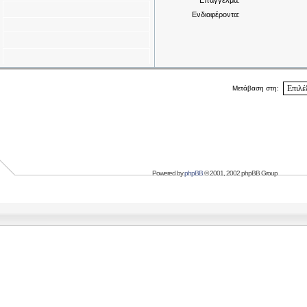
Επάγγελμα:
Ενδιαφέροντα:
Μετάβαση στη:
Powered by
phpBB
© 2001, 2002 phpBB Group