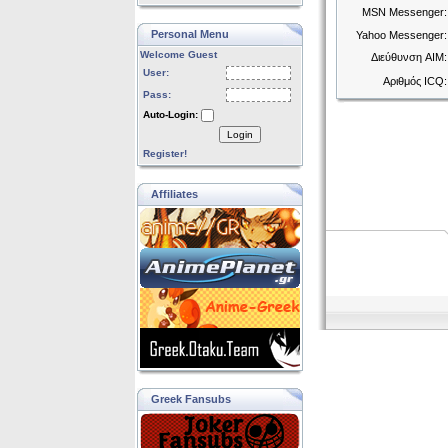
MSN Messenger:
Personal Menu
Yahoo Messenger:
Welcome Guest
Διεύθυνση AIM:
User:
Αριθμός ICQ:
Pass:
Auto-Login:
Login
Register!
Affiliates
Greek Fansubs