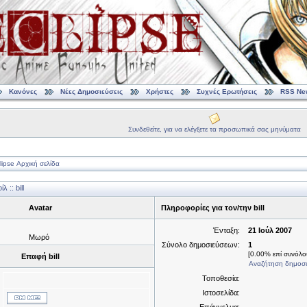
Κανόνες
Νέες Δημοσιεύσεις
Χρήστες
Συχνές Ερωτήσεις
RSS Ne
Συνδεθείτε, για να ελέγξετε τα προσωπικά σας μηνύματα
ipse Αρχική σελίδα
:: bill
Avatar
Πληροφορίες για τον/την bill
Ένταξη:
21 Ιούλ 2007
Μωρό
Σύνολο δημοσιεύσεων:
1
[0.00% επί συνόλου
Επαφή bill
Αναζήτηση δημοσιε
Τοποθεσία:
Ιστοσελίδα: