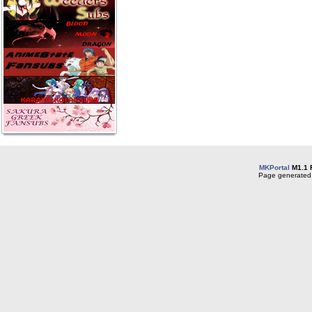
MKPortal
M1.1 
Page generated 