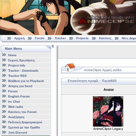
Αρχική
Forum
Tracker
Projects
Κανόνες
Νέες Δημ
Main Menu
Home
Συχνές Ερωτήσεις
Project Info
AnimeClipse Αρχική σελίδα
Tracker - Downloads
Tracker RSS
Επισκόπηση προφίλ :: Raziel666
Βοήθεια για το Playback
Αίτηση για Seed
Avatar
Forum
English Forum
Irc Chat
Web radio
Κανόνες του Forum
Αναζήτηση
Πολιτική Διαμοιρασμού
Σχετικά με την Ομάδα
AnimeClipse Legacy
Join Discord