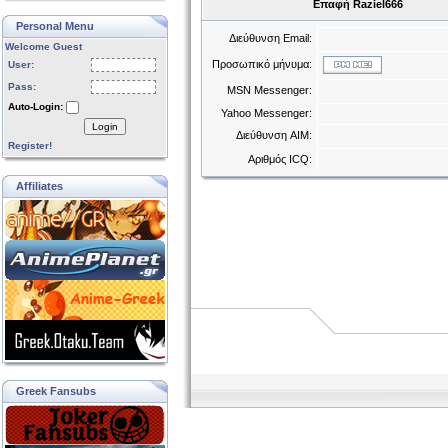
Επαφή Raziel666
Personal Menu
Διεύθυνση Email:
Welcome Guest
Προσωπικό μήνυμα:
User:
Pass:
MSN Messenger:
Auto-Login:
Yahoo Messenger:
Login
Διεύθυνση AIM:
Register!
Αριθμός ICQ:
Affiliates
Greek Fansubs