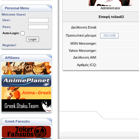
Personal Menu
Administrator
Welcome Guest
Επαφή tolias63
User:
Pass:
Διεύθυνση Email:
Auto-Login:
Προσωπικό μήνυμα:
Login
MSN Messenger:
Register!
Yahoo Messenger:
Διεύθυνση AIM:
Affiliates
Αριθμός ICQ:
Greek Fansubs