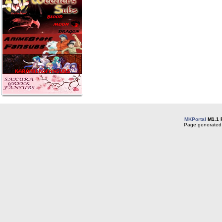
MKPortal
M1.1 
Page generated 