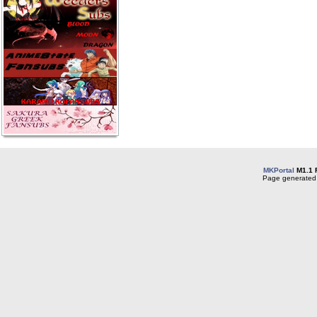
MKPortal
M1.1 
Page generated 