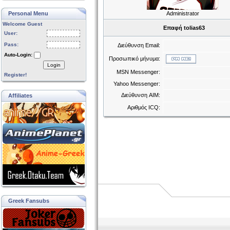
Personal Menu
Administrator
Welcome Guest
Επαφή tolias63
User:
Pass:
Διεύθυνση Email:
Auto-Login:
Προσωπικό μήνυμα:
Login
MSN Messenger:
Register!
Yahoo Messenger:
Διεύθυνση AIM:
Affiliates
Αριθμός ICQ:
Greek Fansubs