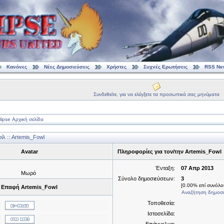
Κανόνες
Νέες Δημοσιεύσεις
Χρήστες
Συχνές Ερωτήσεις
RSS Ne
Συνδεθείτε, για να ελέγξετε τα προσωπικά σας μηνύματα
ipse Αρχική σελίδα
λ :: Artemis_Fowl
Avatar
Πληροφορίες για τον/την Artemis_Fowl
Ένταξη:
07 Απρ 2013
Μωρό
Σύνολο δημοσιεύσεων:
3
[0.00% επί συνόλου
Επαφή Artemis_Fowl
Αναζήτηση δημοσι
Τοποθεσία:
Ιστοσελίδα: