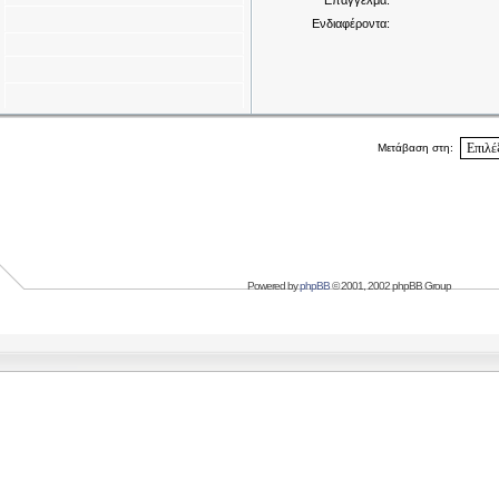
Επάγγελμα:
Ενδιαφέροντα:
Μετάβαση στη:
Powered by
phpBB
© 2001, 2002 phpBB Group