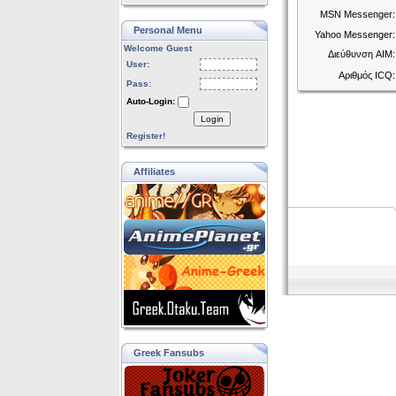
MSN Messenger:
Personal Menu
Yahoo Messenger:
Welcome Guest
Διεύθυνση AIM:
User:
Αριθμός ICQ:
Pass:
Auto-Login:
Login
Register!
Affiliates
Greek Fansubs