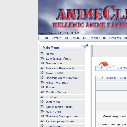
Αρχική
Forum
Tracker
Projects
Main Menu
Home
Συχνές Ερωτήσεις
Project Info
AnimeCl
Tracker - Downloads
Tracker RSS
Επισκόπηση προφί
Βοήθεια για το Playback
Αίτηση για Seed
Forum
English Forum
Irc Chat
Web radio
Κανόνες του Forum
Αναζήτηση
Διεύθυνση Email:
Πολιτική Διαμοιρασμού
Σχετικά με την Ομάδα
Προσωπικό μήνυμα:
Join Discord