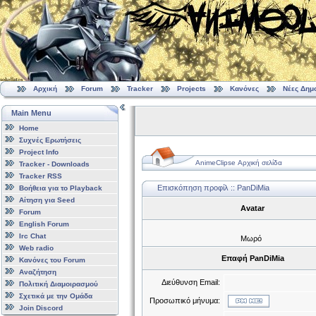
Αρχική
Forum
Tracker
Projects
Κανόνες
Νέες Δημ
Main Menu
Home
Συχνές Ερωτήσεις
Project Info
AnimeClipse Αρχική σελίδα
Tracker - Downloads
Tracker RSS
Επισκόπηση προφίλ :: PanDiMia
Βοήθεια για το Playback
Αίτηση για Seed
Avatar
Forum
English Forum
Irc Chat
Μωρό
Web radio
Επαφή PanDiMia
Κανόνες του Forum
Αναζήτηση
Διεύθυνση Email:
Πολιτική Διαμοιρασμού
Σχετικά με την Ομάδα
Προσωπικό μήνυμα:
Join Discord