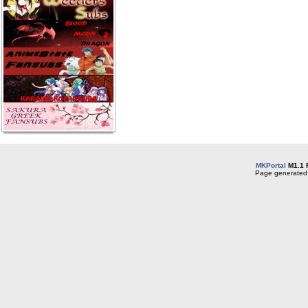
MKPortal
M1.1 
Page generated 