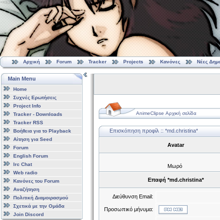
Αρχική
Forum
Tracker
Projects
Κανόνες
Νέες Δημ
Main Menu
Home
Συχνές Ερωτήσεις
Project Info
AnimeClipse Αρχική σελίδα
Tracker - Downloads
Tracker RSS
Επισκόπηση προφίλ :: *md.christina*
Βοήθεια για το Playback
Αίτηση για Seed
Avatar
Forum
English Forum
Irc Chat
Μωρό
Web radio
Επαφή *md.christina*
Κανόνες του Forum
Αναζήτηση
Διεύθυνση Email:
Πολιτική Διαμοιρασμού
Σχετικά με την Ομάδα
Προσωπικό μήνυμα:
Join Discord