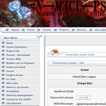
Αρχική
Forum
Tracker
Projects
Κανόνες
Νέες Δημ
Main Menu
Home
Συχνές Ερωτήσεις
Project Info
AnimeClipse Αρχική σελίδα
Tracker - Downloads
Tracker RSS
Επισκόπηση προφίλ :: Elric
Βοήθεια για το Playback
Αίτηση για Seed
Avatar
Forum
English Forum
AnimeClipse Legacy
Irc Chat
Web radio
Επαφή Elric
Κανόνες του Forum
Αναζήτηση
Διεύθυνση Email:
Πολιτική Διαμοιρασμού
Προσωπικό μήνυμα:
Σχετικά με την Ομάδα
Join Discord
MSN Messenger:
agispetropoulos@hotmail