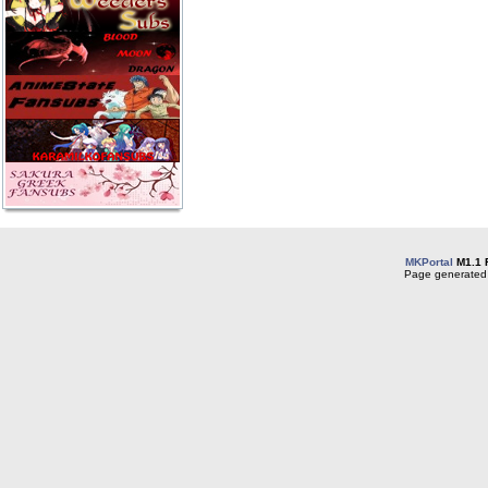
MKPortal
M1.1 
Page generated 