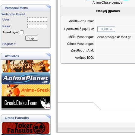
AnimeClipse Legacy
Personal Menu
Επαφή gpanos
Welcome Guest
User:
Διεύθυνση Email:
Pass:
Προσωπικό μήνυμα:
Auto-Login:
MSN Messenger:
censored@ask.for.it.gr
Login
Yahoo Messenger:
Register!
Διεύθυνση AIM:
Affiliates
Αριθμός ICQ:
Greek Fansubs