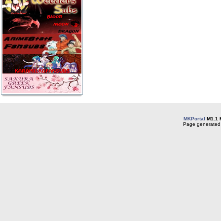
MKPortal
M1.1 
Page generated 