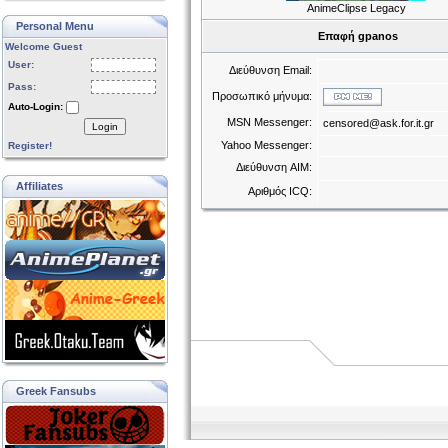
AnimeClipse Legacy
Personal Menu
Επαφή gpanos
Welcome Guest
User:
Διεύθυνση Email:
Pass:
Προσωπικό μήνυμα:
Auto-Login:
MSN Messenger:
censored@ask.for.it.gr
Login
Yahoo Messenger:
Register!
Διεύθυνση AIM:
Affiliates
Αριθμός ICQ:
Greek Fansubs