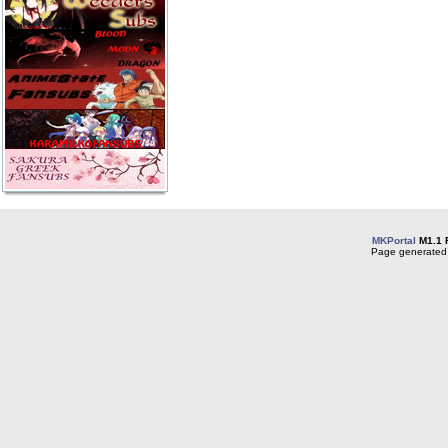
MKPortal
M1.1 
Page generated 