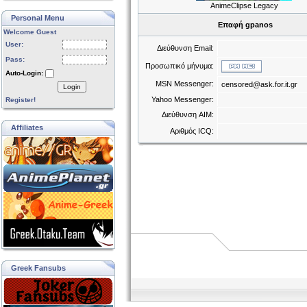
AnimeClipse Legacy
Personal Menu
Επαφή gpanos
Welcome Guest
User:
Διεύθυνση Email:
Pass:
Προσωπικό μήνυμα:
Auto-Login:
MSN Messenger:
censored@ask.for.it.gr
Login
Yahoo Messenger:
Register!
Διεύθυνση AIM:
Affiliates
Αριθμός ICQ:
Greek Fansubs