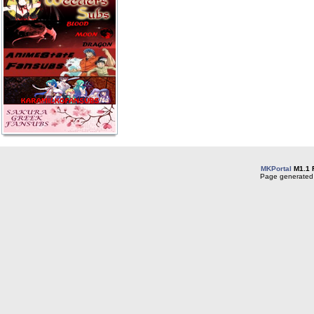
MKPortal
M1.1 
Page generated 