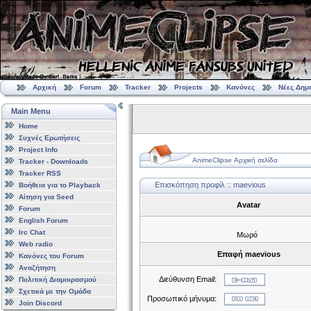
Αρχική
Forum
Tracker
Projects
Κανόνες
Νέες Δημ
Main Menu
Home
Συχνές Ερωτήσεις
Project Info
AnimeClipse Αρχική σελίδα
Tracker - Downloads
Tracker RSS
Επισκόπηση προφίλ :: maevious
Βοήθεια για το Playback
Αίτηση για Seed
Avatar
Forum
English Forum
Irc Chat
Μωρό
Web radio
Επαφή maevious
Κανόνες του Forum
Αναζήτηση
Διεύθυνση Email:
Πολιτική Διαμοιρασμού
Σχετικά με την Ομάδα
Προσωπικό μήνυμα:
Join Discord