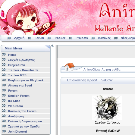
Αρχική
Forum
Tracker
Projects
Κανόνες
Νέες Δημ
Main Menu
Home
Συχνές Ερωτήσεις
Project Info
AnimeClipse Αρχική σελίδα
Tracker - Downloads
Tracker RSS
Επισκόπηση προφίλ :: SaDoW
Βοήθεια για το Playback
Αίτηση για Seed
Avatar
Forum
English Forum
Irc Chat
Web radio
Κανόνες του Forum
Αναζήτηση
Πολιτική Διαμοιρασμού
Σχεδόν Ενήλικας
Σχετικά με την Ομάδα
Επαφή SaDoW
Join Discord