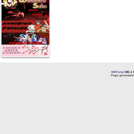
MKPortal
M1.1 
Page generated 