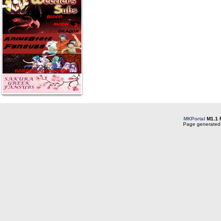
MKPortal
M1.1 
Page generated 