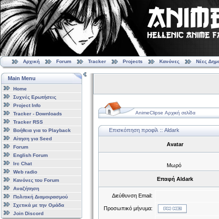
Αρχική
Forum
Tracker
Projects
Κανόνες
Νέες Δημ
Main Menu
Home
Συχνές Ερωτήσεις
Project Info
AnimeClipse Αρχική σελίδα
Tracker - Downloads
Tracker RSS
Επισκόπηση προφίλ :: Aldark
Βοήθεια για το Playback
Αίτηση για Seed
Avatar
Forum
English Forum
Irc Chat
Μωρό
Web radio
Επαφή Aldark
Κανόνες του Forum
Αναζήτηση
Διεύθυνση Email:
Πολιτική Διαμοιρασμού
Σχετικά με την Ομάδα
Προσωπικό μήνυμα:
Join Discord