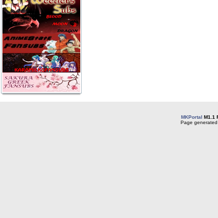
MKPortal
M1.1 
Page generated 