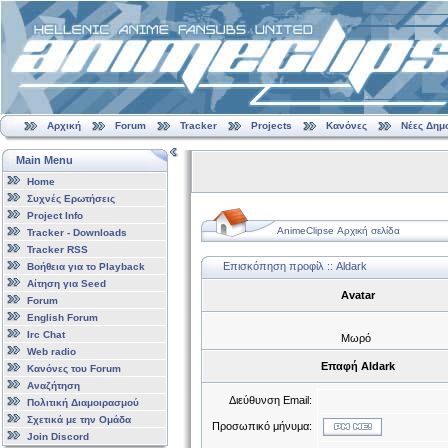
Αρχική
Forum
Tracker
Projects
Κανόνες
Νέες Δημ
Main Menu
Home
Συχνές Ερωτήσεις
Project Info
AnimeClipse Αρχική σελίδα
Tracker - Downloads
Tracker RSS
Επισκόπηση προφίλ :: Aldark
Βοήθεια για το Playback
Αίτηση για Seed
Avatar
Forum
English Forum
Irc Chat
Μωρό
Web radio
Επαφή Aldark
Κανόνες του Forum
Αναζήτηση
Διεύθυνση Email:
Πολιτική Διαμοιρασμού
Σχετικά με την Ομάδα
Προσωπικό μήνυμα:
Join Discord