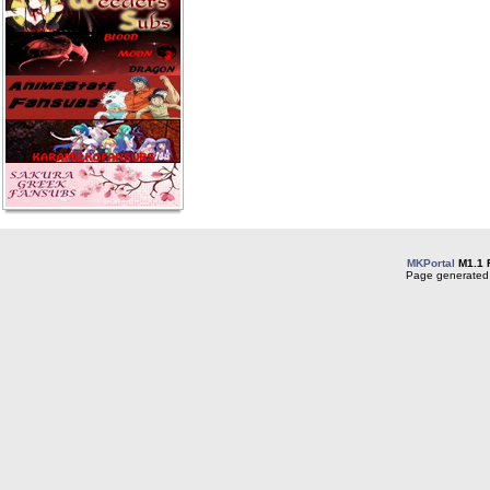
MKPortal
M1.1 
Page generated 