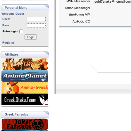
MSN Messenger:
solid7snake@hotmail.co
Personal Menu
Yahoo Messenger:
Welcome Guest
Διεύθυνση AIM:
User:
Αριθμός ICQ:
Pass:
Auto-Login:
Login
Register!
Affiliates
Greek Fansubs