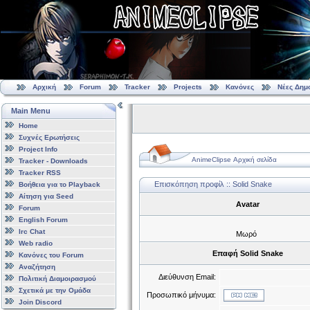
Αρχική
Forum
Tracker
Projects
Κανόνες
Νέες Δημ
Main Menu
Home
Συχνές Ερωτήσεις
Project Info
AnimeClipse Αρχική σελίδα
Tracker - Downloads
Tracker RSS
Επισκόπηση προφίλ :: Solid Snake
Βοήθεια για το Playback
Αίτηση για Seed
Avatar
Forum
English Forum
Irc Chat
Μωρό
Web radio
Επαφή Solid Snake
Κανόνες του Forum
Αναζήτηση
Διεύθυνση Email:
Πολιτική Διαμοιρασμού
Σχετικά με την Ομάδα
Προσωπικό μήνυμα:
Join Discord