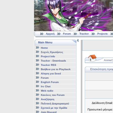
Αρχική
Forum
Tracker
Projects
Main Menu
Home
Συχνές Ερωτήσεις
Project Info
AnimeCl
Tracker - Downloads
Tracker RSS
Επισκόπηση προφίλ
Βοήθεια για το Playback
Αίτηση για Seed
Forum
English Forum
Irc Chat
Web radio
Κανόνες του Forum
Αναζήτηση
Διεύθυνση Email:
Πολιτική Διαμοιρασμού
Σχετικά με την Ομάδα
Προσωπικό μήνυμα:
Join Discord