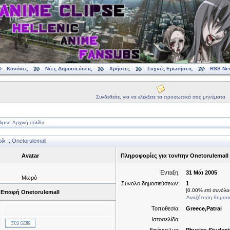
Κανόνες
Νέες Δημοσιεύσεις
Χρήστες
Συχνές Ερωτήσεις
RSS Ne
Συνδεθείτε, για να ελέγξετε τα προσωπικά σας μηνύματα
ipse Αρχική σελίδα
 :: Onetorulemall
Avatar
Πληροφορίες για τον/την Onetorulemall
Ένταξη:
31 Μάι 2005
Μωρό
Σύνολο δημοσιεύσεων:
1
[0.00% επί συνόλου
Επαφή Onetorulemall
Αναζήτηση δημοσι
Τοποθεσία:
Greece,Patrai
Ιστοσελίδα: