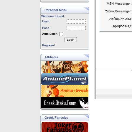
MSN Messenger:
Personal Menu
Yahoo Messenger:
Welcome Guest
Διεύθυνση AIM:
User:
Αριθμός ICQ:
Pass:
Auto-Login:
Login
Register!
Affiliates
Greek Fansubs