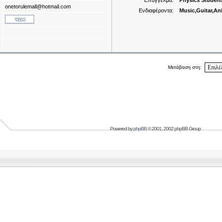
Επάγγελμα:
Physics Student
onetorulemall@hotmail.com
Ενδιαφέροντα:
Music,Guitar,
Μετάβαση στη:
Powered by
phpBB
© 2001, 2002 phpBB Group