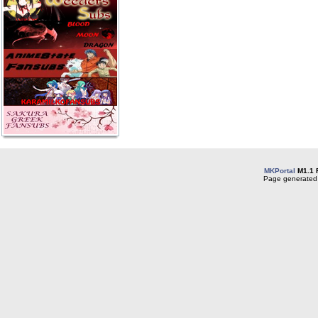
MKPortal
M1.1 
Page generated 