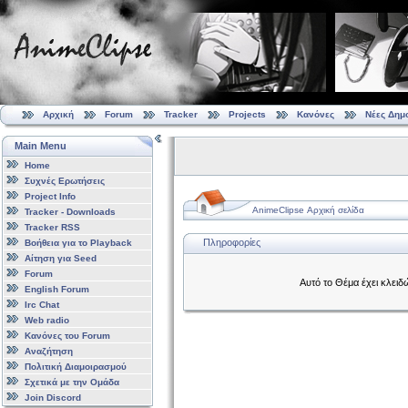
Αρχική
Forum
Tracker
Projects
Κανόνες
Νέες Δημ
Main Menu
Home
Συχνές Ερωτήσεις
Project Info
AnimeClipse Αρχική σελίδα
Tracker - Downloads
Tracker RSS
Πληροφορίες
Βοήθεια για το Playback
Αίτηση για Seed
Forum
Αυτό το Θέμα έχει κλειδ
English Forum
Irc Chat
Web radio
Κανόνες του Forum
Αναζήτηση
Πολιτική Διαμοιρασμού
Σχετικά με την Ομάδα
Join Discord