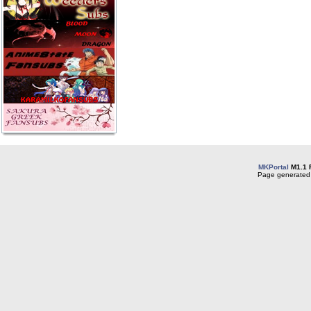
MKPortal
M1.1 
Page generated 