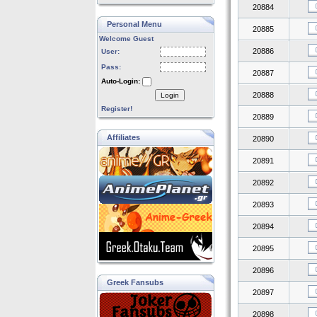
20884
Personal Menu
20885
Welcome Guest
20886
User:
Pass:
20887
Auto-Login:
20888
Login
Register!
20889
Affiliates
20890
20891
20892
20893
20894
20895
20896
Greek Fansubs
20897
20898