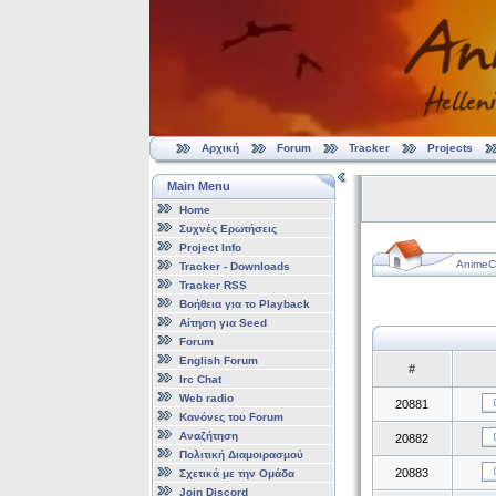
Αρχική
Forum
Tracker
Projects
Main Menu
Home
Συχνές Ερωτήσεις
Project Info
AnimeCl
Tracker - Downloads
Tracker RSS
Βοήθεια για το Playback
Αίτηση για Seed
Forum
English Forum
#
Irc Chat
Web radio
20881
Κανόνες του Forum
Αναζήτηση
20882
Πολιτική Διαμοιρασμού
20883
Σχετικά με την Ομάδα
Join Discord