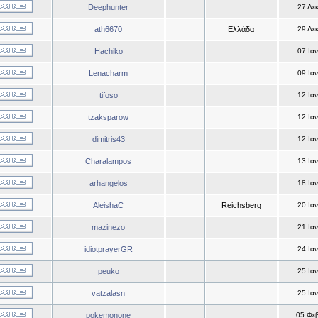
Deephunter
27 Δε
ath6670
Ελλάδα
29 Δε
Hachiko
07 Ια
Lenacharm
09 Ια
tifoso
12 Ια
tzaksparow
12 Ια
dimitris43
12 Ια
Charalampos
13 Ια
arhangelos
18 Ια
AleishaC
Reichsberg
20 Ια
mazinezo
21 Ια
idiotprayerGR
24 Ια
peuko
25 Ια
vatzalasn
25 Ια
pokemonone
05 Φε