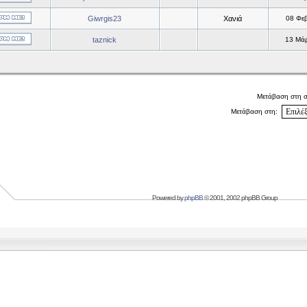
Giwrgis23
Χανιά
08 Φε
taznick
13 Μά
Μετάβαση στη 
Μετάβαση στη:
Powered by
phpBB
© 2001, 2002 phpBB Group