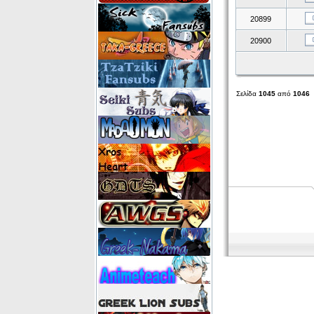
20899
20900
Σελίδα
1045
από
1046