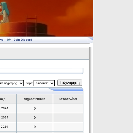
ws
Join Discord
Ταξινόμηση
Σειρά
αξη
Δημοσιεύσεις
Ιστοσελίδα
κ 2024
0
κ 2024
0
κ 2024
0