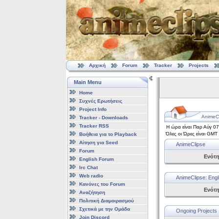
Αρχική
Forum
Tracker
Projects
Main Menu
Home
Συχνές Ερωτήσεις
Project Info
AnimeCl
Tracker - Downloads
Tracker RSS
Η ώρα είναι Παρ Αύγ 0
Όλες οι Ώρες είναι GMT
Βοήθεια για το Playback
Αίτηση για Seed
AnimeClipse
Forum
Ενότ
English Forum
Irc Chat
Web radio
AnimeClipse: Engl
Κανόνες του Forum
Ενότ
Αναζήτηση
Πολιτική Διαμοιρασμού
Σχετικά με την Ομάδα
Ongoing Projects
Join Discord