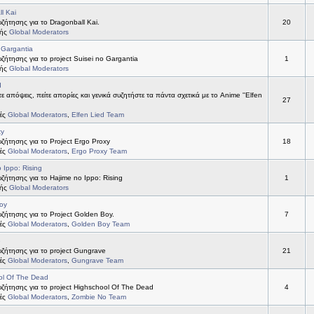
l Kai
ήτησης για το Dragonball Kai.
20
τής
Global Moderators
 Gargantia
ήτησης για το project Suisei no Gargantia
1
τής
Global Moderators
d
ε απόψεις, πείτε απορίες και γενικά συζητήστε τα πάντα σχετικά με το Anime ''Elfen
27
τές
Global Moderators
,
Elfen Lied Team
xy
ήτησης για το Project Ergo Proxy
18
τές
Global Moderators
,
Ergo Proxy Team
 Ippo: Rising
ήτησης για το Hajime no Ippo: Rising
1
τής
Global Moderators
oy
ήτησης για το Project Golden Boy.
7
τές
Global Moderators
,
Golden Boy Team
e
ζήτησης για το project Gungrave
21
τές
Global Moderators
,
Gungrave Team
ol Of The Dead
ζήτησης για το project Highschool Of The Dead
4
τές
Global Moderators
,
Zombie No Team