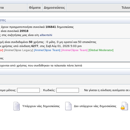
ητα
Θέματα
Δημοσιεύσεις
Τελευ
στες
ς έχουν πραγματοποιήσει συνολικά
106841
δημοσιεύσεις
 είναι συνολικά
20918
 στις συζητήσεις μας είναι ο/η
albertshi
γμή είναι συνδεδεμένοι
50
χρήστες : 0 μέλη, 0 μη ορατοί και 50 επισκέπτες
οι χρήστες υπό σύνδεση
6277
, στις Σαβ Αύγ 01, 2026 5:03 pm
or]
[AnimeClipse Legacy]
[AnimeClipse Team]
[AnimeClipse Team]
[Global Moderator]
νας
χονται από χρήστες που συνδέθηκαν τα τελευταία πέντε λεπτά
ομα μέλους:
Κωδικός:
Να γίνεται η σύνδεση αυτόματα σε 
Υπάρχουν νέες δημοσιεύσεις
Δεν υπάρχουν νέες δημοσιεύσεις