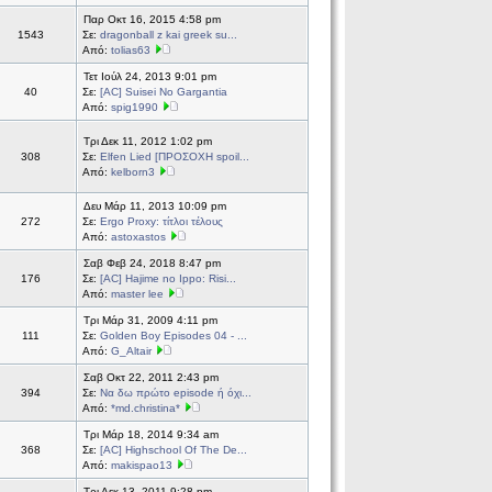
Παρ Οκτ 16, 2015 4:58 pm
1543
Σε:
dragonball z kai greek su...
Από:
tolias63
Τετ Ιούλ 24, 2013 9:01 pm
40
Σε:
[AC] Suisei No Gargantia
Από:
spig1990
Τρι Δεκ 11, 2012 1:02 pm
308
Σε:
Elfen Lied [ΠΡΟΣΟΧΗ spoil...
Από:
kelborn3
Δευ Μάρ 11, 2013 10:09 pm
272
Σε:
Ergo Proxy: τίτλοι τέλους
Από:
astoxastos
Σαβ Φεβ 24, 2018 8:47 pm
176
Σε:
[AC] Hajime no Ippo: Risi...
Από:
master lee
Τρι Μάρ 31, 2009 4:11 pm
111
Σε:
Golden Boy Episodes 04 - ...
Από:
G_Altair
Σαβ Οκτ 22, 2011 2:43 pm
394
Σε:
Να δω πρώτο episode ή όχι...
Από:
*md.christina*
Τρι Μάρ 18, 2014 9:34 am
368
Σε:
[AC] Highschool Of The De...
Από:
makispao13
Τρι Δεκ 13, 2011 9:28 pm