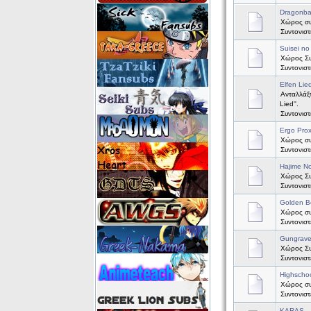
Dragonbal
Χώρος συζ
Συντονισ
Suisei no
Χώρος Συζ
Συντονισ
Elfen Lie
Ανταλλάξτ
Lied''.
Συντονισ
Ergo Pro
Χώρος συζ
Συντονισ
Hajime No
Χώρος Συζ
Συντονισ
Golden B
Χώρος συζ
Συντονισ
Gungrav
Χώρος Συ
Συντονισ
Highscho
Χώρος συ
Συντονισ
KARAS