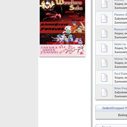
Χώρος συ
Συντονισ
Plawres S
Συζητήστε
Συντονισ
Rurouni 
Χώρος συζ
Συντονισ
Seirei no 
Χώρος Συζ
Συντονισ
Shinrei T
Χώρος συζ
Συντονισ
Soul Eate
Χώρος συζ
Συντονισ
Άλλα Proj
Συζητήσει
Συντονισ
Stalled/Dropped P
Ενότ