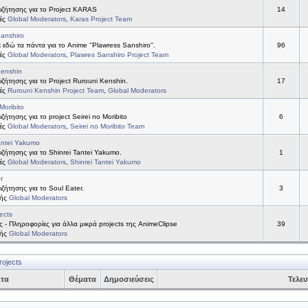
ζήτησης για το Project KARAS
14
τές
Global Moderators
,
Karas Project Team
anshiro
 εδώ τα πάντα για το Anime ''Plawress Sanshiro''.
96
τές
Global Moderators
,
Plawres Sanshiro Project Team
Kenshin
ήτησης για το Project Rurouni Kenshin.
17
τές
Rurouni Kenshin Project Team
,
Global Moderators
Moribito
ήτησης για το project Seirei no Moribito
6
τές
Global Moderators
,
Seirei no Moribito Team
antei Yakumo
ήτησης για το Shinrei Tantei Yakumo.
1
τές
Global Moderators
,
Shinrei Tantei Yakumo
r
ήτησης για το Soul Eater.
3
τής
Global Moderators
ects
ς - Πληροφορίες για άλλα μικρά projects της AnimeClipse
39
τής
Global Moderators
rojects
ητα
Θέματα
Δημοσιεύσεις
Τελευ