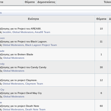
ητα
Θέματα
Δημοσιεύσεις
Τελευ
ts
Ενότητα
Θέματα
Δ
ζήτησης για το Project του AREA88.
10
τές
bezdim
,
Global Moderators
,
Area88 Team
goon
ήτησης για το Project του Black Lagoon.
11
τές
Global Moderators
,
Black Lagoon Project Team
lade
ζήτησης για το Broken Blade
1
τής
Global Moderators
andy
ζήτησης για το Project του Candy Candy
30
τής
Global Moderators
ήτησης για το project Claymore.
12
τές
Global Moderators
,
Claymore Team
 Cry
ήτησης για το Project Devil May Cry
6
τής
Global Moderators
te
ήτησης για το project Death Note
60
τές
Global Moderators
,
Death Note Team