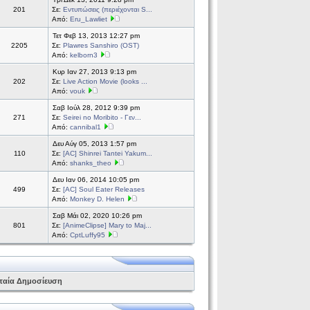
201
Σε:
Εντυπώσεις (περιέχονται S...
Από:
Eru_Lawliet
Τετ Φεβ 13, 2013 12:27 pm
2205
Σε:
Plawres Sanshiro (OST)
Από:
kelborn3
Κυρ Ιαν 27, 2013 9:13 pm
202
Σε:
Live Action Movie (looks ...
Από:
vouk
Σαβ Ιούλ 28, 2012 9:39 pm
271
Σε:
Seirei no Moribito - Γεν...
Από:
cannibal1
Δευ Αύγ 05, 2013 1:57 pm
110
Σε:
[AC] Shinrei Tantei Yakum...
Από:
shanks_theo
Δευ Ιαν 06, 2014 10:05 pm
499
Σε:
[AC] Soul Eater Releases
Από:
Monkey D. Helen
Σαβ Μάι 02, 2020 10:26 pm
801
Σε:
[AnimeClipse] Mary to Maj...
Από:
CptLuffy95
ταία Δημοσίευση