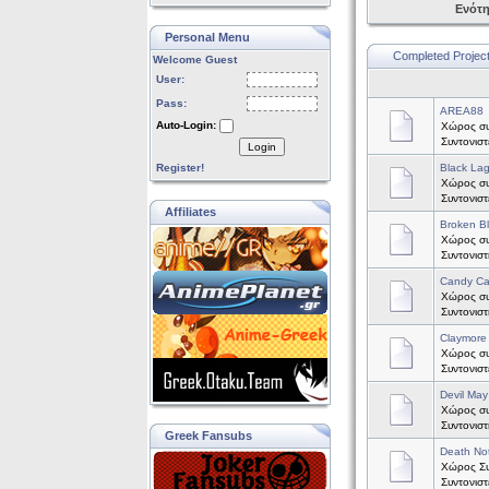
Ενότ
Personal Menu
Completed Projec
Welcome Guest
User:
Pass:
AREA88
Auto-Login:
Χώρος συ
Συντονισ
Login
Register!
Black La
Χώρος συζ
Συντονισ
Affiliates
Broken B
Χώρος συ
Συντονισ
Candy C
Χώρος συ
Συντονισ
Claymore
Χώρος συζ
Συντονισ
Devil May
Χώρος συζ
Συντονισ
Greek Fansubs
Death No
Χώρος Συζ
Συντονισ