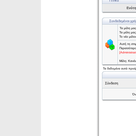
Γενικά
Ενότ
Συνδεδεμένοι χρή
Τα μέλη μα
Τα μέλη μας
Το νέο μέλος
Αυτή τη στι
Περισσότερ
[Administrat
Μέλη: Κανέ
Τα δεδομένα αυτά προέρ
Σύνδεση
Όν