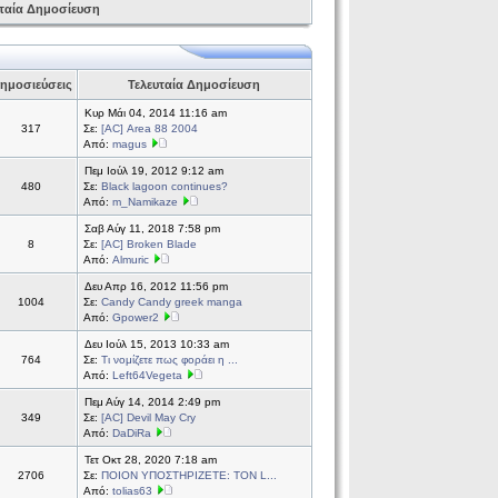
ταία Δημοσίευση
ημοσιεύσεις
Τελευταία Δημοσίευση
Κυρ Μάι 04, 2014 11:16 am
317
Σε:
[AC] Area 88 2004
Από:
magus
Πεμ Ιούλ 19, 2012 9:12 am
480
Σε:
Black lagoon continues?
Από:
m_Namikaze
Σαβ Αύγ 11, 2018 7:58 pm
8
Σε:
[AC] Broken Blade
Από:
Almuric
Δευ Απρ 16, 2012 11:56 pm
1004
Σε:
Candy Candy greek manga
Από:
Gpower2
Δευ Ιούλ 15, 2013 10:33 am
764
Σε:
Τι νομίζετε πως φοράει η ...
Από:
Left64Vegeta
Πεμ Αύγ 14, 2014 2:49 pm
349
Σε:
[AC] Devil May Cry
Από:
DaDiRa
Τετ Οκτ 28, 2020 7:18 am
2706
Σε:
ΠΟΙΟΝ ΥΠΟΣΤΗΡΙΖΕΤΕ: ΤΟΝ L...
Από:
tolias63