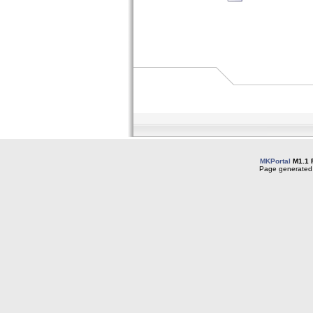
MKPortal
M1.1 
Page generated 