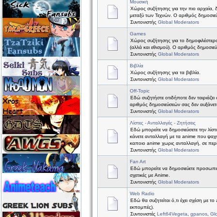
Μουσική
Χώρος συζήτησης για την πιο αρχαία, 
μεταξύ των Τεχνών. Ο αριθμός δημοσιεύ
Συντονιστής
Global Moderators
Games
Χώρος συζήτησης για το δημοφιλέστερ
(αλλά και εθισμού). Ο αριθμός δημοσιε
Συντονιστής
Global Moderators
Βιβλία
Χώρος συζήτησης για τα βιβλία.
Συντονιστής
Global Moderators
Off-Topic
Εδώ συζητήστε οτιδήποτε δεν ταιριάζει 
αριθμός δημοσιεύσεών σας δεν αυξάνετ
Συντονιστής
Global Moderators
Λίστες - Ανταλλαγές - Ζητήσεις
Εδώ μπορείτε να δημοσιεύσετε την λίστ
κάνετε ανταλλαγή με τα anime που ψαχν
καποιο anime χωρις ανταλλαγή, σε περ
Συντονιστής
Global Moderators
Fan Art
Εδώ μπορείτε να δημοσιεύετε προσωπικέ
σχετικές με Anime.
Συντονιστής
Global Moderators
Web Radio
Εδώ θα συζητείται ό,τι έχει σχέση με το
εκπομπές).
Συντονιστές
Left64Vegeta
,
gpanos
,
Gl