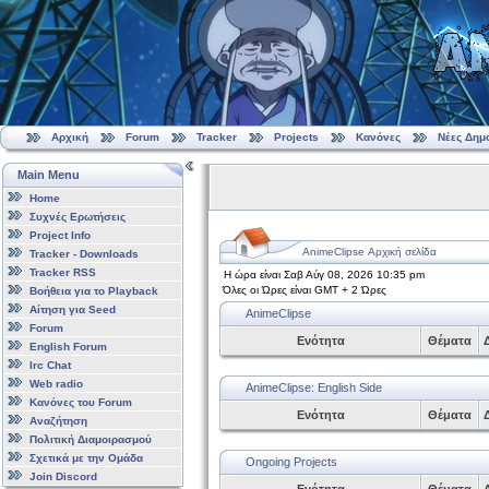
Αρχική
Forum
Tracker
Projects
Κανόνες
Νέες Δημ
Main Menu
Home
Συχνές Ερωτήσεις
Project Info
AnimeClipse Αρχική σελίδα
Tracker - Downloads
Tracker RSS
Η ώρα είναι Σαβ Αύγ 08, 2026 10:35 pm
Όλες οι Ώρες είναι GMT + 2 Ώρες
Βοήθεια για το Playback
Αίτηση για Seed
AnimeClipse
Forum
Ενότητα
Θέματα
Δ
English Forum
Irc Chat
Web radio
AnimeClipse: English Side
Κανόνες του Forum
Ενότητα
Θέματα
Δ
Αναζήτηση
Πολιτική Διαμοιρασμού
Σχετικά με την Ομάδα
Ongoing Projects
Join Discord