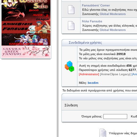
Fansubbers' Corner
Εδώ γίνονται όλες οι συζητήσεις που σχ
Συντονιστής
Global Moderators
Άλλα Fansubs
Χώρος συζήτησης για άλλες ελληνικές 
Συντονιστής
Global Moderators
Συνδεδεμένοι χρήστες
Τα μέλη μας έχουν πραγματοποιήσει συν
Τα μέλη μας είναι συνολικά
20918
Το νέο μέλος στις συζητήσεις μας είναι ο/
Αυτή τη στιγμή είναι συνδεδεμένοι
456
χρή
Περισσότεροι χρήστες υπό σύνδεση
6277
[Administrator]
[AnimeClipse Legacy]
[An
Μέλη:
bezdim
Τα δεδομένα αυτά προέρχονται από χρήστες που συνδ
Σύνδεση
Όνομα μέλους:
Κωδι
Υπάρχουν νέες δημο