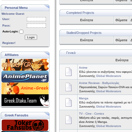
Ενότητα
Θέματα
Δ
Personal Menu
Completed Projects
Welcome Guest
User:
Ενότητα
Θέματα
Δ
Pass:
Auto-Login:
Stalled/Dropped Projects
Login
Ενότητα
Θέματα
Δ
Register!
Γενικά
Affiliates
Ενότητα
Anime
Εδώ γίνονται οι συζητήσεις που αφορού
Συντονιστής
Global Moderators
Anime Reviews - Βαθμολογίες
Παρουσιάσεις Σειρών-Ταινιών-OVA και 
Συντονιστής
Global Moderators
Manga
Εδώ συζητήστε τα πάντα σχετικά με τα
Συντονιστής
Global Moderators
TV - Cine - Comics
Greek Fansubs
Μιλήστε εδώ για ταινίες, σειρές, εκπομπ
είναι Anime ή Manga.
Συντονιστής
Global Moderators