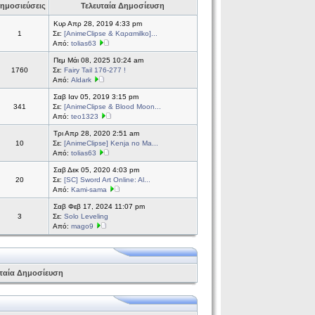
ημοσιεύσεις
Τελευταία Δημοσίευση
Κυρ Απρ 28, 2019 4:33 pm
1
Σε:
[AnimeClipse & Καραmilko]...
Από:
tolias63
Πεμ Μάι 08, 2025 10:24 am
1760
Σε:
Fairy Tail 176-277 !
Από:
Aldark
Σαβ Ιαν 05, 2019 3:15 pm
341
Σε:
[AnimeClipse & Blood Moon...
Από:
teo1323
Τρι Απρ 28, 2020 2:51 am
10
Σε:
[AnimeClipse] Kenja no Ma...
Από:
tolias63
Σαβ Δεκ 05, 2020 4:03 pm
20
Σε:
[SC] Sword Art Online: Al...
Από:
Kami-sama
Σαβ Φεβ 17, 2024 11:07 pm
3
Σε:
Solo Leveling
Από:
mago9
ταία Δημοσίευση