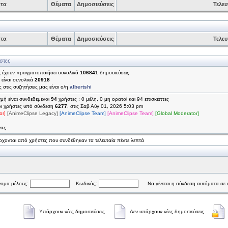
ητα
Θέματα
Δημοσιεύσεις
Τελευ
ητα
Θέματα
Δημοσιεύσεις
Τελευ
στες
ς έχουν πραγματοποιήσει συνολικά
106841
δημοσιεύσεις
 είναι συνολικά
20918
 στις συζητήσεις μας είναι ο/η
albertshi
γμή είναι συνδεδεμένοι
94
χρήστες : 0 μέλη, 0 μη ορατοί και 94 επισκέπτες
οι χρήστες υπό σύνδεση
6277
, στις Σαβ Αύγ 01, 2026 5:03 pm
or]
[AnimeClipse Legacy]
[AnimeClipse Team]
[AnimeClipse Team]
[Global Moderator]
νας
χονται από χρήστες που συνδέθηκαν τα τελευταία πέντε λεπτά
ομα μέλους:
Κωδικός:
Να γίνεται η σύνδεση αυτόματα σε 
Υπάρχουν νέες δημοσιεύσεις
Δεν υπάρχουν νέες δημοσιεύσεις