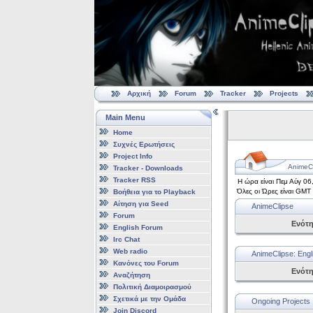
Αρχική
Forum
Tracker
Projects
Main Menu
Home
Συχνές Ερωτήσεις
Project Info
AnimeCl
Tracker - Downloads
Tracker RSS
Η ώρα είναι Πεμ Αύγ 06
Όλες οι Ώρες είναι GMT
Βοήθεια για το Playback
Αίτηση για Seed
AnimeClipse
Forum
Ενότ
English Forum
Irc Chat
Web radio
AnimeClipse: Engl
Κανόνες του Forum
Ενότ
Αναζήτηση
Πολιτική Διαμοιρασμού
Σχετικά με την Ομάδα
Ongoing Projects
Join Discord