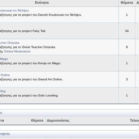
Ενότητα
Θέματα
Δ
ukousei no Nichijou
ήτησης για τα project του Danshi Koukousei no Nichijou.
1
ήτησης για το project Fairy Tail.
34
acher Onizuka
ζήτησης για το Great Teacher Onizuka
9
τής
Global Moderators
 Mago
ήτησης για τα project του Kenja no Mago.
1
 Online
ήτησης για τα project του Sword Art Online.
3
ling
ήτησης για τα project του Solo Leveling.
1
ts
ητα
Θέματα
Δημοσιεύσεις
Τελευ
rojects