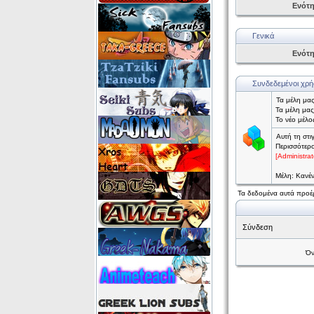
Ενότ
Γενικά
Ενότ
Συνδεδεμένοι χρή
Τα μέλη μα
Τα μέλη μας
Το νέο μέλος
Αυτή τη στι
Περισσότερ
[Administrat
Μέλη: Κανέ
Τα δεδομένα αυτά προέρ
Σύνδεση
Όν