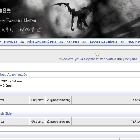
Κανόνες
Νέες Δημοσιεύσεις
Χρήστες
Συχνές Ερωτήσεις
RSS Ne
Συνδεθείτε, για να ελέγξετε τα προσωπικά σας μηνύματα
ipse Αρχική σελίδα
, 2026 7:24 am
 + 2 Ώρες
ητα
Θέματα
Δημοσιεύσεις
Τελευ
ish Side
ητα
Θέματα
Δημοσιεύσεις
Τελευ