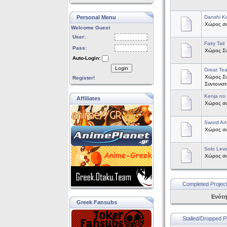
Personal Menu
Danshi Ko
Χώρος συζ
Welcome Guest
User:
Fairy Tail
Pass:
Χώρος Συζ
Auto-Login:
Login
Great Te
Χώρος Συ
Register!
Συντονισ
Kenja no
Affiliates
Χώρος συζ
Sword Art
Χώρος συζ
Solo Leve
Χώρος συζ
Completed Projec
Ενότ
Greek Fansubs
Stalled/Dropped P