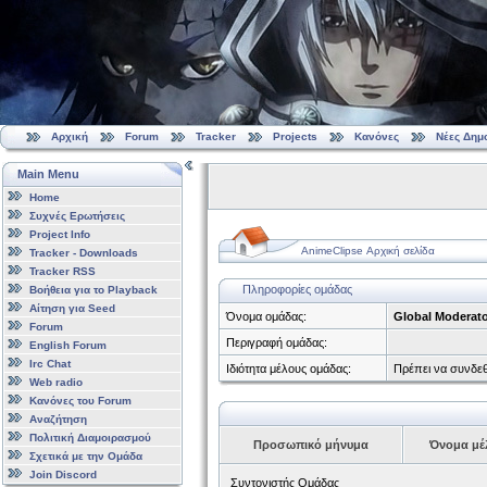
Αρχική
Forum
Tracker
Projects
Κανόνες
Νέες Δημ
Main Menu
Home
Συχνές Ερωτήσεις
Project Info
AnimeClipse Αρχική σελίδα
Tracker - Downloads
Tracker RSS
Πληροφορίες ομάδας
Βοήθεια για το Playback
Αίτηση για Seed
Όνομα ομάδας:
Global Moderat
Forum
Περιγραφή ομάδας:
English Forum
Irc Chat
Ιδιότητα μέλους ομάδας:
Πρέπει να συνδεθ
Web radio
Κανόνες του Forum
Αναζήτηση
Πολιτική Διαμοιρασμού
Προσωπικό μήνυμα
Όνομα μέ
Σχετικά με την Ομάδα
Join Discord
Συντονιστής Ομάδας