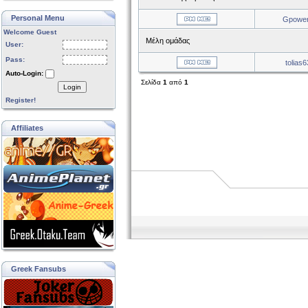
Personal Menu
Gpowe
Welcome Guest
Μέλη ομάδας
User:
Pass:
tolias6
Auto-Login:
Σελίδα
1
από
1
Login
Register!
Affiliates
Greek Fansubs