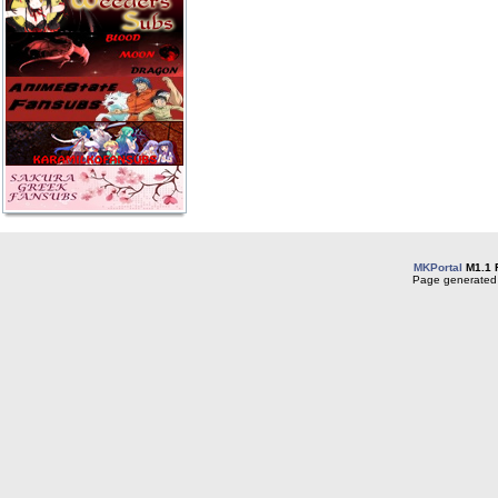
MKPortal
M1.1 
Page generated 