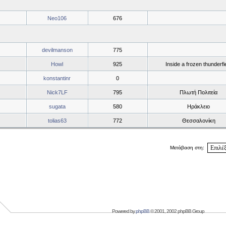
Neo106
676
devilmanson
775
Howl
925
Inside a frozen thunderfi
konstantinr
0
Nick7LF
795
Πλωτή Πολιτεία
sugata
580
Ηράκλειο
tolias63
772
Θεσσαλονίκη
Μετάβαση στη:
Powered by
phpBB
© 2001, 2002 phpBB Group