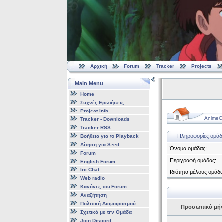
Αρχική
Forum
Tracker
Projects
Main Menu
Home
Συχνές Ερωτήσεις
Project Info
AnimeCl
Tracker - Downloads
Tracker RSS
Πληροφορίες ομάδ
Βοήθεια για το Playback
Αίτηση για Seed
Όνομα ομάδας:
Forum
Περιγραφή ομάδας:
English Forum
Irc Chat
Ιδιότητα μέλους ομάδα
Web radio
Κανόνες του Forum
Αναζήτηση
Πολιτική Διαμοιρασμού
Προσωπικό μή
Σχετικά με την Ομάδα
Join Discord