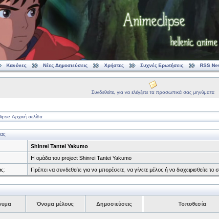
Κανόνες
Νέες Δημοσιεύσεις
Χρήστες
Συχνές Ερωτήσεις
RSS Ne
Συνδεθείτε, για να ελέγξετε τα προσωπικά σας μηνύματα
ipse Αρχική σελίδα
ας
Shinrei Tantei Yakumo
Η ομάδα του project Shinrei Tantei Yakumo
ς:
Πρέπει να συνδεθείτε για να μπορέσετε, να γίνετε μέλος ή να διαχειρισθείτε 
νυμα
Όνομα μέλους
Δημοσιεύσεις
Τοποθεσία