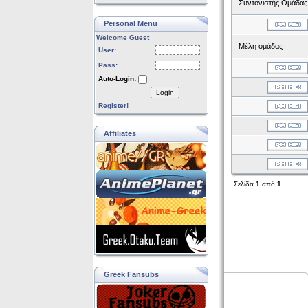
Συντονιστής Ομάδας
Personal Menu
Welcome Guest
Μέλη ομάδας
User:
Pass:
Auto-Login:
Login
Register!
Affiliates
Σελίδα
1
από
1
Greek Fansubs