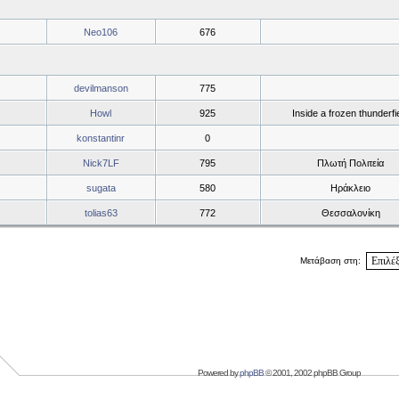
Neo106
676
devilmanson
775
Howl
925
Inside a frozen thunderfi
konstantinr
0
Nick7LF
795
Πλωτή Πολιτεία
sugata
580
Ηράκλειο
tolias63
772
Θεσσαλονίκη
Μετάβαση στη:
Powered by
phpBB
© 2001, 2002 phpBB Group