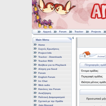
Αρχική
Forum
Tracker
Projects
Main Menu
Home
Συχνές Ερωτήσεις
Project Info
AnimeCl
Tracker - Downloads
Tracker RSS
Πληροφορίες ομάδ
Βοήθεια για το Playback
Αίτηση για Seed
Όνομα ομάδας:
Forum
Περιγραφή ομάδας:
English Forum
Irc Chat
Ιδιότητα μέλους ομάδα
Web radio
Κανόνες του Forum
Αναζήτηση
Πολιτική Διαμοιρασμού
Προσωπικό μή
Σχετικά με την Ομάδα
Join Discord