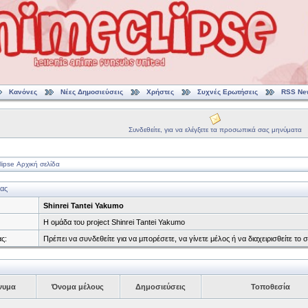
Κανόνες
Νέες Δημοσιεύσεις
Χρήστες
Συχνές Ερωτήσεις
RSS Ne
Συνδεθείτε, για να ελέγξετε τα προσωπικά σας μηνύματα
ipse Αρχική σελίδα
ας
Shinrei Tantei Yakumo
Η ομάδα του project Shinrei Tantei Yakumo
ς:
Πρέπει να συνδεθείτε για να μπορέσετε, να γίνετε μέλος ή να διαχειρισθείτε 
νυμα
Όνομα μέλους
Δημοσιεύσεις
Τοποθεσία