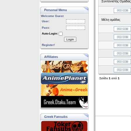
Συντονιστής Ομάδας
Personal Menu
Welcome Guest
Μέλη ομάδας
User:
Pass:
Auto-Login:
Login
Register!
Affiliates
Σελίδα
1
από
1
Greek Fansubs