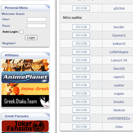
Personal Menu
g3n3ral
Welcome Guest
Μέλη ομάδας
User:
Pass:
bezdim
Auto-Login:
Gpower2
Login
Register!
kelborn3
Left64Vegeta
Affiliates
Lelouch VII
Neo106
raptorf1
spahar
sugata
thoukis
Veinkein
Greek Fansubs
xHATEBREEDx
Zetto