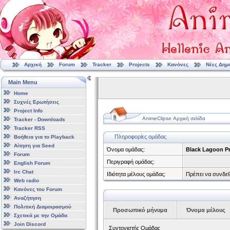
Αρχική
Forum
Tracker
Projects
Κανόνες
Νέες Δημ
Main Menu
Home
Συχνές Ερωτήσεις
Project Info
AnimeClipse Αρχική σελίδα
Tracker - Downloads
Tracker RSS
Πληροφορίες ομάδας
Βοήθεια για το Playback
Αίτηση για Seed
Όνομα ομάδας:
Black Lagoon P
Forum
Περιγραφή ομάδας:
English Forum
Irc Chat
Ιδιότητα μέλους ομάδας:
Πρέπει να συνδεθ
Web radio
Κανόνες του Forum
Αναζήτηση
Πολιτική Διαμοιρασμού
Προσωπικό μήνυμα
Όνομα μέλους
Σχετικά με την Ομάδα
Join Discord
Συντονιστής Ομάδας