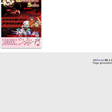
MKPortal
M1.1 
Page generated 