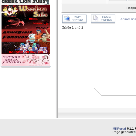
Προβολ
AnimeClips
Σελίδα
1
από
1
MKPortal
M1.1 
Page generated 