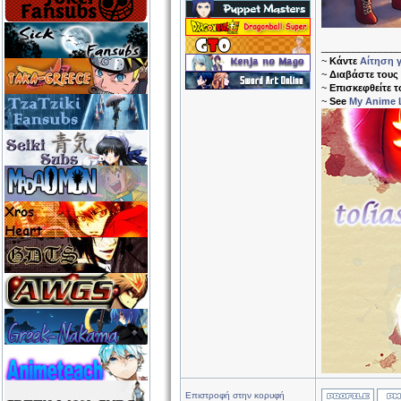
______________
~
Κάντε
Αίτηση γ
~
Διαβάστε τους
~
Επισκεφθείτε 
~
See
My Anime L
Επιστροφή στην κορυφή