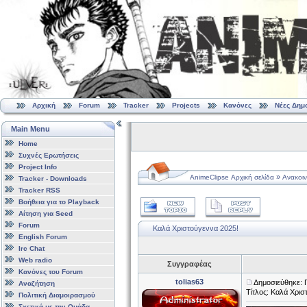
Αρχική
Forum
Tracker
Projects
Κανόνες
Νέες Δημ
Main Menu
Home
Συχνές Ερωτήσεις
Project Info
»
AnimeClipse Αρχική σελίδα
Ανακοιν
Tracker - Downloads
Tracker RSS
Βοήθεια για το Playback
Αίτηση για Seed
Forum
Καλά Χριστούγεννα 2025!
English Forum
Irc Chat
Web radio
Συγγραφέας
Κανόνες του Forum
tolias63
Δημοσιεύθηκε: 
Αναζήτηση
Τίτλος: Καλά Χρισ
Πολιτική Διαμοιρασμού
Σχετικά με την Ομάδα