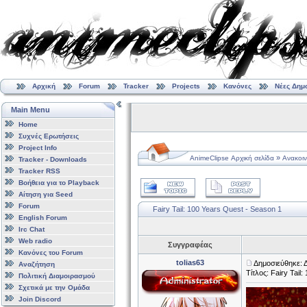
Αρχική
Forum
Tracker
Projects
Κανόνες
Νέες Δημ
Main Menu
Home
Συχνές Ερωτήσεις
Project Info
»
AnimeClipse Αρχική σελίδα
Ανακοιν
Tracker - Downloads
Tracker RSS
Βοήθεια για το Playback
Αίτηση για Seed
Forum
Fairy Tail: 100 Years Quest - Season 1
English Forum
Irc Chat
Web radio
Συγγραφέας
Κανόνες του Forum
tolias63
Δημοσιεύθηκε: 
Αναζήτηση
Τίτλος: Fairy Tail
Πολιτική Διαμοιρασμού
Σχετικά με την Ομάδα
Join Discord