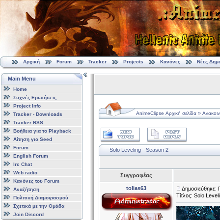
Αρχική
Forum
Tracker
Projects
Κανόνες
Νέες Δημ
Main Menu
Home
Συχνές Ερωτήσεις
Project Info
»
AnimeClipse Αρχική σελίδα
Ανακοιν
Tracker - Downloads
Tracker RSS
Βοήθεια για το Playback
Αίτηση για Seed
Forum
Solo Leveling - Season 2
English Forum
Irc Chat
Web radio
Συγγραφέας
Κανόνες του Forum
tolias63
Δημοσιεύθηκε: 
Αναζήτηση
Τίτλος: Solo Level
Πολιτική Διαμοιρασμού
Σχετικά με την Ομάδα
Join Discord