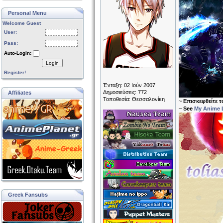
Personal Menu
Welcome Guest
User:
Pass:
Auto-Login:
Login
Register!
Ένταξη: 02 Ιούν 2007
Δημοσιεύσεις: 772
Affiliates
Τοποθεσία: Θεσσαλονίκη
~
Επισκεφθείτε 
~
See
My Anime L
Greek Fansubs