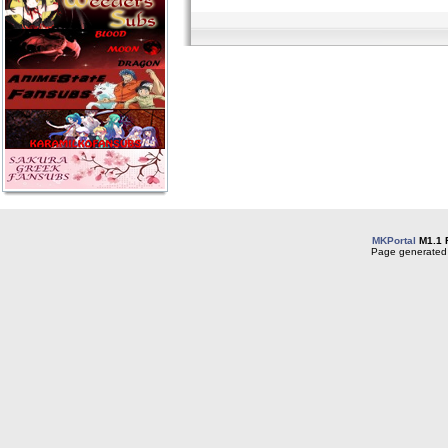
MKPortal
M1.1 
Page generated 