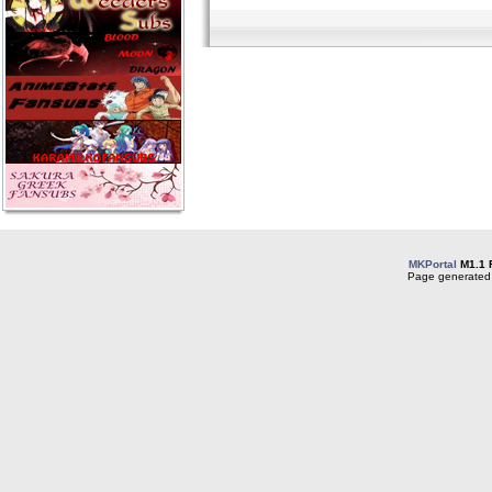
MKPortal
M1.1 
Page generated 