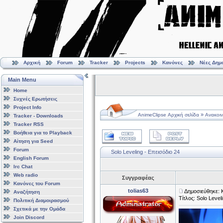
Αρχική
Forum
Tracker
Projects
Κανόνες
Νέες Δημ
Main Menu
Home
Συχνές Ερωτήσεις
Project Info
»
AnimeClipse Αρχική σελίδα
Ανακοιν
Tracker - Downloads
Tracker RSS
Βοήθεια για το Playback
Αίτηση για Seed
Forum
Solo Leveling - Επεισόδιο 24
English Forum
Irc Chat
Web radio
Συγγραφέας
Κανόνες του Forum
tolias63
Δημοσιεύθηκε: 
Αναζήτηση
Τίτλος: Solo Level
Πολιτική Διαμοιρασμού
Σχετικά με την Ομάδα
Join Discord