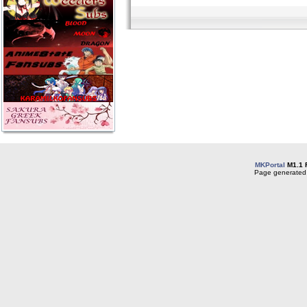
MKPortal
M1.1 
Page generated 