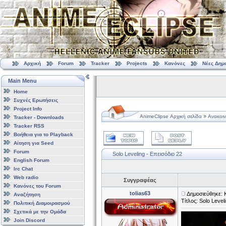
Αρχική
Forum
Tracker
Projects
Κανόνες
Νέες Δημ
Main Menu
Home
Συχνές Ερωτήσεις
Project Info
»
AnimeClipse Αρχική σελίδα
Ανακοιν
Tracker - Downloads
Tracker RSS
Βοήθεια για το Playback
Αίτηση για Seed
Forum
Solo Leveling - Επεισόδιο 22
English Forum
Irc Chat
Web radio
Συγγραφέας
Κανόνες του Forum
tolias63
Δημοσιεύθηκε: 
Αναζήτηση
Τίτλος: Solo Level
Πολιτική Διαμοιρασμού
Σχετικά με την Ομάδα
Join Discord