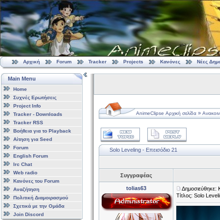
Αρχική
Forum
Tracker
Projects
Κανόνες
Νέες Δημ
Main Menu
Home
Συχνές Ερωτήσεις
Project Info
»
AnimeClipse Αρχική σελίδα
Ανακοιν
Tracker - Downloads
Tracker RSS
Βοήθεια για το Playback
Αίτηση για Seed
Forum
Solo Leveling - Επεισόδιο 21
English Forum
Irc Chat
Web radio
Συγγραφέας
Κανόνες του Forum
tolias63
Δημοσιεύθηκε: 
Αναζήτηση
Τίτλος: Solo Level
Πολιτική Διαμοιρασμού
Σχετικά με την Ομάδα
Join Discord