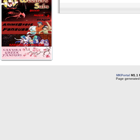
MKPortal
M1.1 
Page generated 