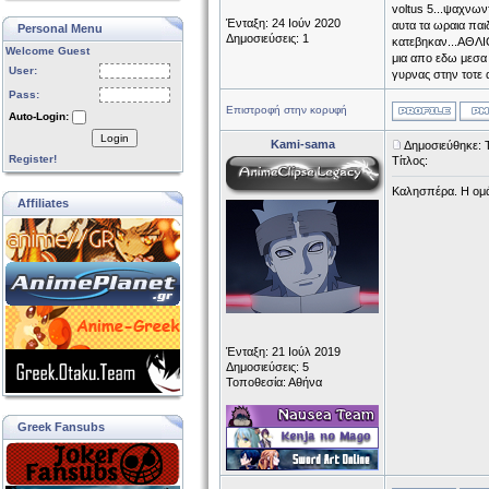
voltus 5...ψαχνων
Ένταξη: 24 Ιούν 2020
αυτα τα ωραια παι
Personal Menu
Δημοσιεύσεις: 1
κατεβηκαν...ΑΘΛΙ
Welcome Guest
μια απο εδω μεσα α
User:
γυρνας στην τοτε 
Pass:
Επιστροφή στην κορυφή
Auto-Login:
Login
Kami-sama
Δημοσιεύθηκε: Τ
Register!
Τίτλος:
Καλησπέρα. Η ομάδ
Affiliates
Ένταξη: 21 Ιούλ 2019
Δημοσιεύσεις: 5
Τοποθεσία: Αθήνα
Greek Fansubs