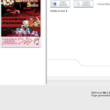
AnimeClips
Σελίδα
1
από
1
MKPortal
M1.1 
Page generated 