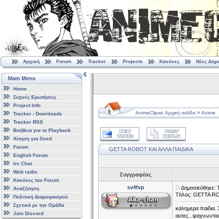
Αρχική
Forum
Tracker
Projects
Κανόνες
Νέες Δημ
Main Menu
Home
Συχνές Ερωτήσεις
Project Info
»
AnimeClipse Αρχική σελίδα
Anime
Tracker - Downloads
Tracker RSS
Βοήθεια για το Playback
Αίτηση για Seed
Forum
GETTA ROBOT ΚΑΙ ΑΛΛΑ ΠΑΙΔΙΚΑ
English Forum
Irc Chat
Web radio
Συγγραφέας
Κανόνες του Forum
sv4fvp
Δημοσιεύθηκε: Τ
Αναζήτηση
Τίτλος: GETTA R
Πολιτική Διαμοιρασμού
Σχετικά με την Ομάδα
καλημερα παιδια. 
Join Discord
αυτες...ψαχνωντας