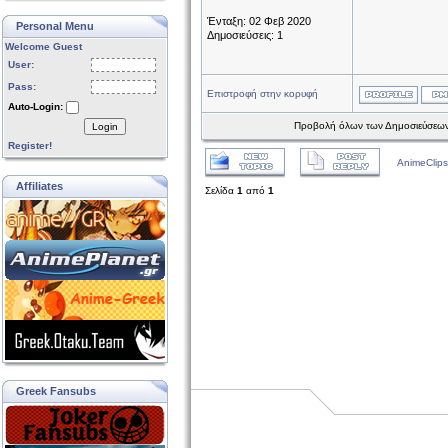
Ένταξη: 02 Φεβ 2020
Personal Menu
Δημοσιεύσεις: 1
Welcome Guest
User:
Pass:
Επιστροφή στην κορυφή
Auto-Login:
Προβολή όλων των Δημοσιεύσεων
Login
Register!
AnimeClips
Affiliates
Σελίδα
1
από
1
Greek Fansubs