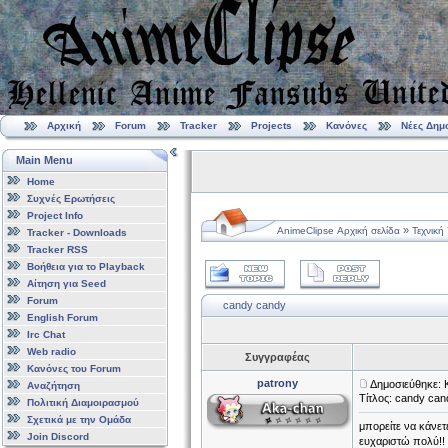
Αρχική
Forum
Tracker
Projects
Κανόνες
Νέες Δημ
Main Menu
Home
Συχνές Ερωτήσεις
Project Info
»
AnimeClipse Αρχική σελίδα
Τεχνική
Tracker - Downloads
Tracker RSS
Βοήθεια για το Playback
Αίτηση για Seed
Forum
candy candy
English Forum
Irc Chat
Web radio
Συγγραφέας
Κανόνες του Forum
patrony
Δημοσιεύθηκε: 
Αναζήτηση
Τίτλος: candy can
Πολιτική Διαμοιρασμού
Σχετικά με την Ομάδα
μπορείτε να κάνε
Join Discord
ευχαριστώ πολύ!!