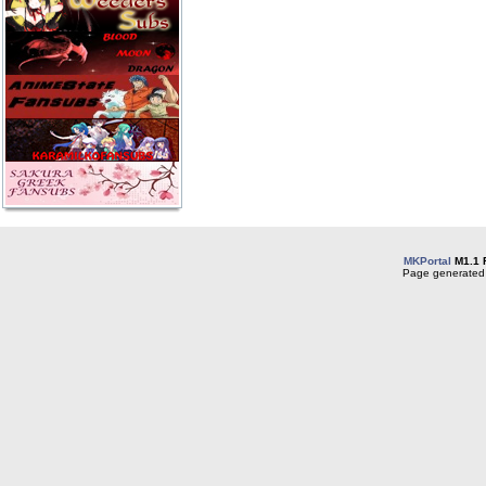
MKPortal
M1.1 
Page generated 