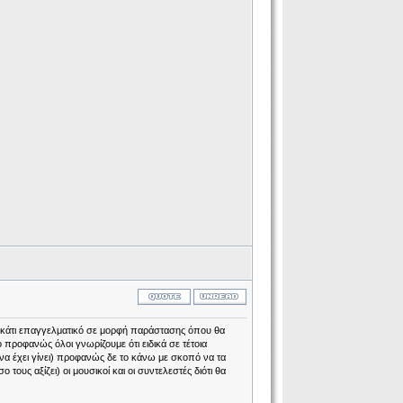
ει κάτι επαγγελματικό σε μορφή παράστασης όπου θα
ο προφανώς όλοι γνωρίζουμε ότι ειδικά σε τέτοια
να έχει γίνει) προφανώς δε το κάνω με σκοπό να τα
τους αξίζει) οι μουσικοί και οι συντελεστές διότι θα