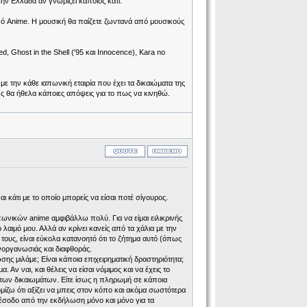
ην Ελλάδα αν γνωρίζει κάποιος κάτι.
ό Anime. Η μουσική θα παίζετε ζωντανά από μουσικούς
d, Ghost in the Shell ('95 και Innocence), Kara no
 την κάθε ιαπωνική εταιρία που έχει τα δικαιώματα της
κώς θα ήθελα κάποιες απόψεις για το πως να κινηθώ.
ι κάτι με το οποίο μπορείς να είσαι ποτέ σίγουρος.
πωνικών anime αμφιβάλλω πολύ. Για να είμαι ειλικρινής
αιμό μου. Αλλά αν κρίνει κανείς από τα χάλια με την
τους, είναι εύκολα κατανοητό ότι το ζήτημα αυτό (όπως
νοργανωσιάς και διαφθοράς.
ης μιλάμε; Είναι κάποια επιχειρηματική δραστηριότητα;
 Αν ναι, και θέλεις να είσαι νόμιμος και να έχεις το
 των δικαιωμάτων. Είτε ίσως η πληρωμή σε κάποια
ομίζω ότι αξίζει να μπεις στον κόπο και ακόμα σωστότερα
τό έσοδο από την εκδήλωση μόνο και μόνο για τα