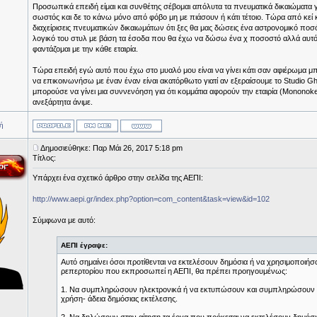
Προσωπικά επειδή είμαι και συνθέτης σέβομαι απόλυτα τα πνευματικά δικαιώματα γι
σωστός και δε το κάνω μόνο από φόβο μη με πιάσουν ή κάτι τέτοιο. Τώρα από κεί κα
διαχείρισεις πνευματικών δικαιωμάτων ότι ξες θα μας δώσεις ένα αστρονομικό ποσό γ
λογικό του στυλ με βάση τα έσοδα που θα έχω να δώσω ένα χ ποσοστό αλλά αυτό 
φαντάζομαι με την κάθε εταιρία.
Τώρα επειδή εγώ αυτό που έχω στο μυαλό μου είναι να γίνει κάτι σαν αφιέρωμα μπα
να επικοινωνήσω με έναν έναν είναι ακατόρθωτο γιατί αν εξεραίσουμε το Studio Ghi
μπορούσε να γίνει μια συννενόηση για ότι κομμάτια αφορούν την εταιρία (Mononoke,
ανεξάρτητα άνιμε.
ή
Δημοσιεύθηκε: Παρ Μάι 26, 2017 5:18 pm
Τίτλος:
Υπάρχει ένα σχετικό άρθρο στην σελίδα της ΑΕΠΙ:
http://www.aepi.gr/index.php?option=com_content&task=view&id=102
Σύμφωνα με αυτό:
ΑΕΠΙ έγραψε:
Αυτό σημαίνει όσοι προτίθενται να εκτελέσουν δημόσια ή να χρησιμοποιή
ρεπερτορίου που εκπροσωπεί η ΑΕΠΙ, θα πρέπει προηγουμένως:
1. Να συμπληρώσουν ηλεκτρονικά ή να εκτυπώσουν και συμπληρώσουν χ
χρήση- άδεια δημόσιας εκτέλεσης.