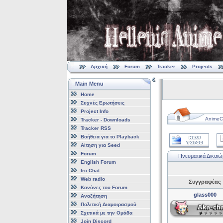
Αρχική
Forum
Tracker
Projects
Main Menu
Home
Συχνές Ερωτήσεις
Project Info
AnimeCl
Tracker - Downloads
Tracker RSS
Βοήθεια για το Playback
Αίτηση για Seed
Forum
Πνευματικά Δικαιώ
English Forum
Irc Chat
Web radio
Συγγραφέας
Κανόνες του Forum
glass000
Αναζήτηση
Πολιτική Διαμοιρασμού
Σχετικά με την Ομάδα
Join Discord