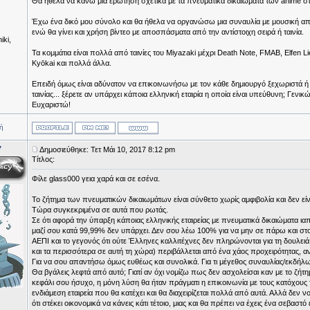
Θα ήθελα να κάνω μια ερώτηση σχετικά με τα πνευματικά δικαιώματα των anime στ
Έχω ένα δικό μου σύνολο και θα ήθελα να οργανώσω μια συναυλία με μουσική απ
ενώ θα γίνει και χρήση βίντεο με αποσπάσματα από την αντίστοιχη σειρά ή ταινία.
iki,
Τα κομμάτια είναι πολλά από ταινίες του Miyazaki μέχρι Death Note, FMAB, Elfen Lie
Kyōkai και πολλά άλλα.
Επειδή όμως είναι αδύνατον να επικοινωνήσω με τον κάθε δημιουργό ξεχωριστά ή με
ταινίας... ξέρετε αν υπάρχει κάποια ελληνική εταιρία η οποία είναι υπεύθυνη; Γενι
Ευχαριστώ!
ή
7
Δημοσιεύθηκε: Τετ Μάι 10, 2017 8:12 pm
Τίτλος:
Φίλε glass000 γεια χαρά και σε εσένα.
Το ζήτημα των πνευματικών δικαιωμάτων είναι σύνθετο χωρίς αμφιβολία και δεν είνα
Τώρα συγκεκριμένα σε αυτά που ρωτάς.
Σε ότι αφορά την ύπαρξη κάποιας ελληνικής εταιρείας με πνευματικά δικαιώματα ια
μαζί σου κατά 99,99% δεν υπάρχει. Δεν σου λέω 100% για να μην σε πάρω και στο λ
ΑΕΠΙ και το γεγονός ότι ούτε Έλληνες καλλιτέχνες δεν πληρώνονται για τη δουλειά 
και τα περισσότερα σε αυτή τη χώρα) περιβάλλεται από ένα χάος προχειρότητας, α
Για να σου απαντήσω όμως ευθέως και συνολικά. Για τι μέγεθος συναυλίας/εκδήλωσ
Θα βγάλεις λεφτά από αυτό; Γιατί αν όχι νομίζω πως δεν ασχολείσαι καν με το ζήτημα.
κεφάλι σου ήσυχο, η μόνη λύση θα ήταν πράγματι η επικοινωνία με τους κατόχους
ενδιάμεση εταιρεία που θα κατέχει και θα διαχειρίζεται πολλά από αυτά. Αλλά δεν ν
ότι στέκει οικονομικά να κάνεις κάτι τέτοιο, μιας και θα πρέπει να έχεις ένα σεβασ