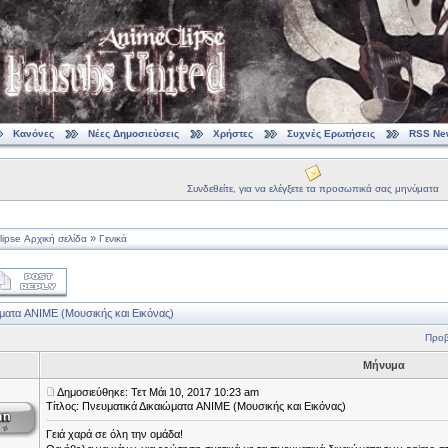
Κανόνες
Νέες Δημοσιεύσεις
Χρήστες
Συχνές Ερωτήσεις
RSS Ne
Συνδεθείτε, για να ελέγξετε τα προσωπικά σας μηνύματα
»
ipse Αρχική σελίδα
Γενικά
ματα ANIME (Μουσικής και Εικόνας)
Προβ
Μήνυμα
Δημοσιεύθηκε: Τετ Μάι 10, 2017 10:23 am
Τίτλος: Πνευματικά Δικαιώματα ANIME (Μουσικής και Εικόνας)
Γειά χαρά σε όλη την ομάδα!