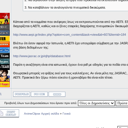
2. Να δηλώσουν στην αίτηση τα έργα που πρόκειται να εκτελέσουν δημόσι
3. Να καταβάλουν τα αναλογούντα πνευματικά δικαιώματα.
Κάποια από τα κομμάτια που ανέφερες ίσως να εκπροσωπούνται από την ΑΕΠΙ. Εδώ
διαχειρίζεται η ΑΕΠΙ, καθώς και οι ξένες εταιρείες διαχείρισης πνευματικών δικαιω
http://www.aepi.gr/index.php?option=com_content&task=view&id=607&Itemid=184
Βλέπω ότι όσον αφορά την Ιαπωνία, η ΑΕΠΙ έχει υπογράψει σύμβαση με την JASRA
στη βάση δεδομένων της:
http://www.jasrac.or.jp/ejhp/database.html
Παρότι η αναζήτηση είναι στα ιαπωνικά, έχουν ένα pdf με οδηγίες για τα πεδία στα 
Θεωρητικά μπορείς να ψάξεις εκεί για τους καλλιτέχνες. Αν είναι μέλη της JASRAC, 
ΑΕΠΙ. Πρακτικά δεν ξέρω πόσο εύκολο ή χρονοβόρο θα είναι κάτι τέτοιο.
ή
Προβολή όλων των Δημοσιεύσεων που έγιναν πριν από:
AnimeClipse Αρχική σελίδα
»
Γενικά