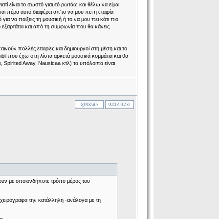
ατί είναι το σωστό γιαυτό ρωτάω και θέλω να είμαι
ι πέρα αυτό διαφέρει απ'το να μου πει η εταιρία
ια να παίξεις τη μουσική ή το να μου πει κάτι πιο
εξαρτάται και από τη συμφωνία που θα κάνεις
ινούν πολλές εταιρίες και δημιουργοί στη μέση και το
bli που έχω στη λίστα αρκετά μουσικά κομμάτια και θα
 Spirited Away, Nausicaa κτλ) τα υπόλοιπα είναι
σουν με οποιονδήποτε τρόπο μέρος του
ειρόγραφα την κατάλληλη -ανάλογα με τη