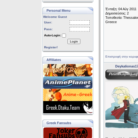
Ένταξη: 04 Αύγ 2011
Personal Menu
Δημοσιεύσεις: 2
Welcome Guest
Τοποθεσία: Thessalon
Greece
User:
Pass:
Auto-Login:
Login
Register!
Επιστροφή στην κορυφ
Affiliates
Deykalionas1
Greek Fansubs