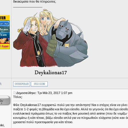
δικαιώματα που θα πληρώσεις.
_________________
ή
Δημοσιεύθηκε: Τρι Μάι 23, 2017 1:07 pm
Τίτλος:
Φίλε Deykalionas17 ευχαριστώ πολύ για την απάντηση! Ναι ο στόχος είναι να γίν
παίζετε 1-2 φορές τη βδομάδα και θα έχει είσοδο. Αλλά το γεγονός ότι θα έχει είσοδ
εναλλακτικά πράγματα όπως το να παίξεις live μουσική από anime (που δε νομίζω 
κονομίσω ή κάτι τέτοιο, βάζω είσοδο απλά για να πληρωθούν ελάχιστα (ούτε καν όσο 
χρειαστεί πολύ προετοιμασία για κάτι τέτοιο.
iki,