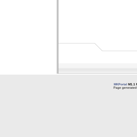
MKPortal
M1.1 
Page generated 