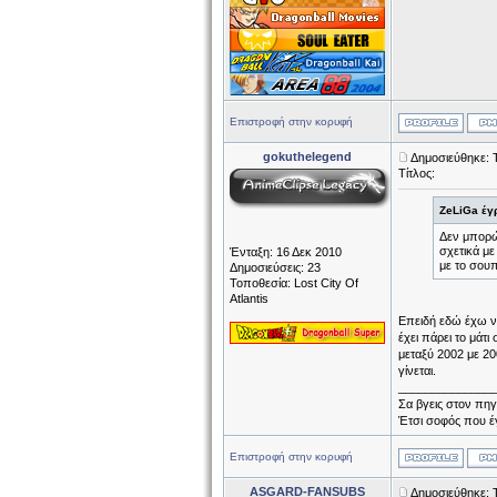
Επιστροφή στην κορυφή
gokuthelegend
Δημοσιεύθηκε: 
Τίτλος:
ZeLiGa έγ
Δεν μπορώ 
σχετικά με
Ένταξη: 16 Δεκ 2010
με το σουπ
Δημοσιεύσεις: 23
Τοποθεσία: Lost City Of
Atlantis
Επειδή εδώ έχω να
έχει πάρει το μάτ
μεταξύ 2002 με 20
γίνεται.
______________
Σα βγεις στον πηγ
Έτσι σοφός που έγι
Επιστροφή στην κορυφή
ASGARD-FANSUBS
Δημοσιεύθηκε: 