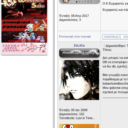
Ο.Κ Ευχαριστώ για
Ευχαριστώ και πά
Ένταξη: 08 Απρ 2017
Δημοσιεύσεις: 3
Επιστροφή στην κορυφή
ZeLiGa
Δημοσιεύθηκε: 
Τίτλος:
Δεν μπορώ να κατα
DB να επιστρέφει 
να δω db, εμετός).
Btw γνωρίζει κανεί
παράδειγμα με το
botακι/seedbox/ότι
Μου φαίνεται υπερ
σχετικά με πνευμα
______________
Ένταξη: 05 Ιαν 2009
Δημοσιεύσεις: 152
Τοποθεσία: Lost in Time...