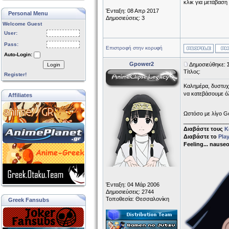
κλικ για μετάβαση
Ένταξη: 08 Απρ 2017
Personal Menu
Δημοσιεύσεις: 3
Welcome Guest
User:
Pass:
Επιστροφή στην κορυφή
Auto-Login:
Gpower2
Δημοσιεύθηκε: 
Login
Τίτλος:
Register!
Καλημέρα, δυστυχ
να κατεβάσουμε όλ
Affiliates
Ωστόσο με λίγο Go
______________
Διαβάστε τους
Κ
Διαβάστε το
Pla
Feeling... nause
Ένταξη: 04 Μάρ 2006
Δημοσιεύσεις: 2744
Τοποθεσία: Θεσσαλονίκη
Greek Fansubs