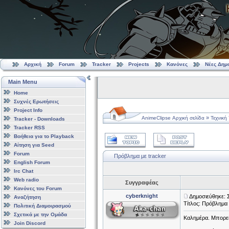
Αρχική
Forum
Tracker
Projects
Κανόνες
Νέες Δημ
Main Menu
Home
Συχνές Ερωτήσεις
Project Info
»
AnimeClipse Αρχική σελίδα
Τεχνική
Tracker - Downloads
Tracker RSS
Βοήθεια για το Playback
Αίτηση για Seed
Forum
Πρόβλημα με tracker
English Forum
Irc Chat
Web radio
Συγγραφέας
Κανόνες του Forum
cyberknight
Δημοσιεύθηκε: 
Αναζήτηση
Τίτλος: Πρόβλημα 
Πολιτική Διαμοιρασμού
Σχετικά με την Ομάδα
Καλημέρα. Μπορεί 
Join Discord