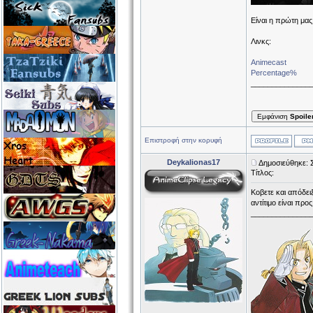
Είναι η πρώτη μας
Λινκς:
Animecast
Percentage%
______________
Εμφάνιση
Spoile
Επιστροφή στην κορυφή
Deykalionas17
Δημοσιεύθηκε: 
Τίτλος:
Κοβετε και απόδειξ
αντίτιμο είναι προ
______________