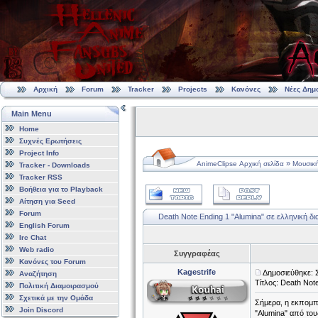
Αρχική
Forum
Tracker
Projects
Κανόνες
Νέες Δημ
Main Menu
Home
Συχνές Ερωτήσεις
Project Info
»
AnimeClipse Αρχική σελίδα
Μουσικ
Tracker - Downloads
Tracker RSS
Βοήθεια για το Playback
Αίτηση για Seed
Forum
Death Note Ending 1 "Alumina" σε ελληνική δ
English Forum
Irc Chat
Web radio
Συγγραφέας
Κανόνες του Forum
Kagestrife
Δημοσιεύθηκε: 
Αναζήτηση
Τίτλος: Death Not
Πολιτική Διαμοιρασμού
Σχετικά με την Ομάδα
Σήμερα, η εκπομπή
Join Discord
"Alumina" από του