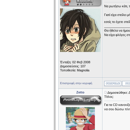
Να ρωτήσω κάτι, τε
Γιατί είχα στείλει
εσείς το έχετε στε
______________
Θα ήθελα να ήμου
Να είχα φλόγες στ
Ένταξη: 02 Φεβ 2008
Δημοσιεύσεις: 107
Τοποθεσία: Magnolia
Επιστροφή στην κορυφή
Zetto
Δημοσιεύθηκε: Δ
Τίτλος:
Για τα CD κανονίζ
να σου δώσω πλη