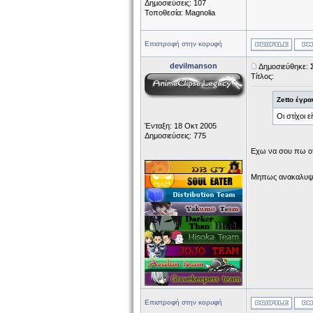
Δημοσιεύσεις: 107
Τοποθεσία: Magnolia
Επιστροφή στην κορυφή
devilmanson
Δημοσιεύθηκε: 
Τίτλος:
Zetto έγρα
Οι στίχοι 
Ένταξη: 18 Οκτ 2005
Δημοσιεύσεις: 775
Eχω να σου πω οτι
Μηπως ανακαλυψε
Επιστροφή στην κορυφή