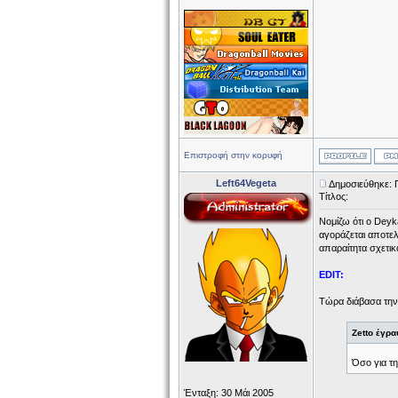
Επιστροφή στην κορυφή
Left64Vegeta
Δημοσιεύθηκε: 
Τίτλος:
Νομίζω ότι ο Deyk
αγοράζεται αποτελε
απαραίτητα σχετικ
EDIT:
Τώρα διάβασα την
Zetto έγρα
Όσο για τη
Ένταξη: 30 Μάι 2005