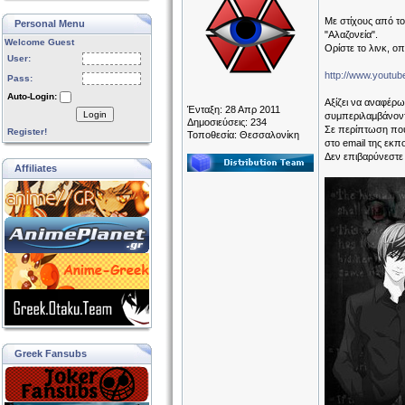
Με στίχους από το
Personal Menu
"Αλαζονεία".
Welcome Guest
Ορίστε το λινκ, ο
User:
http://www.yout
Pass:
Auto-Login:
Αξίζει να αναφέρω
Ένταξη: 28 Απρ 2011
Login
συμπεριλαμβάνοντ
Δημοσιεύσεις: 234
Σε περίπτωση που 
Register!
Τοποθεσία: Θεσσαλονίκη
στο email της εκ
Δεν επιβαρύνεστε
Affiliates
Greek Fansubs