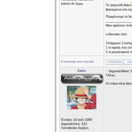
καπου δν ξερω
Το τραγούδι θεϊκό.
βασισμένοι στο πρ
Περιμένουμε το δ
______________
Μου αρέσουν πολύ
ο Αϊνστάιν είπε:
Υπάρχουν 2 κατη
1 οι εφυείς που λ
2 οι μεγαλοφυείς 
Επιστροφή στην κορυφή
Zetto
Δημοσιεύθηκε: 
Τίτλος:
Οι στίχοι είναι δι
Ένταξη: 16 Ιούλ 2008
Δημοσιεύσεις: 513
Τοποθεσία: Κοζάνη