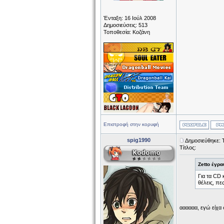
Ένταξη: 16 Ιούλ 2008
Δημοσιεύσεις: 513
Τοποθεσία: Κοζάνη
Επιστροφή στην κορυφή
spig1990
Δημοσιεύθηκε: Τ
Τίτλος:
Zetto έγρα
Για τα CD 
θέλεις, π
αααααα, εγώ είχα 