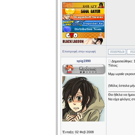
Επιστροφή στην κορυφή
spig1990
Δημοσιεύθηκε: 
Τίτλος:
Μμμ ωραίο γκρουπά
(Μόλις έστειλα μή
______________
Θα ήθελα να ήμου
Να είχα φλόγες στ
Ένταξη: 02 Φεβ 2008