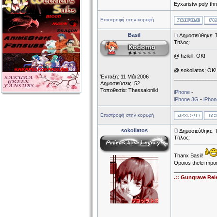
Eyxaristw poly th
Επιστροφή στην κορυφή
Basil
Δημοσιεύθηκε: Τ
Τίτλος:
@ hzikill: OK!
@ sokollatos: OK!
Ένταξη: 11 Μάι 2006
______________
Δημοσιεύσεις: 52
Τοποθεσία: Thessaloniki
iPhone
-
iPhone 3G
-
iPho
Επιστροφή στην κορυφή
sokollatos
Δημοσιεύθηκε: Τ
Τίτλος:
Thanx Basil!
Opoios thelei mpor
______________
.:: Gungrave Rel