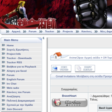
Αρχική
Forum
Tracker
Projects
Κανόνες
Νέες Δημ
Main Menu
Home
Συχνές Ερωτήσεις
Project Info
»
AnimeClipse Αρχική σελίδα
Off-Top
Tracker - Downloads
Tracker RSS
Βοήθεια για το Playback
Αίτηση για Seed
Forum
Gmail Invitations
Μετάβαση στη σελίδα
Προηγ
English Forum
Irc Chat
Web radio
Συγγραφέας
Κανόνες του Forum
BraveHeart
Δημοσιεύθηκε: Τ
Αναζήτηση
Τίτλος:
Πολιτική Διαμοιρασμού
Σχετικά με την Ομάδα
Basil έγρα
Join Discord