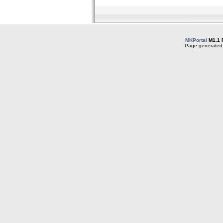
MKPortal
M1.1 
Page generated 