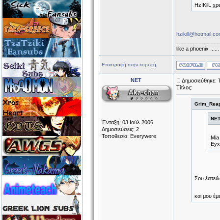
HzIKilL χρε
hzikill@hotmail.c
______________
like a phoenix .....
Επιστροφή στην κορυφή
NET
Δημοσιεύθηκε: Τ
Τίτλος:
Grim_Reap
NET
Ένταξη: 03 Ιούλ 2006
Δημοσιεύσεις: 2
Τοποθεσία: Everywere
Mia 
Eyx
Σου έστει
και μου έμ