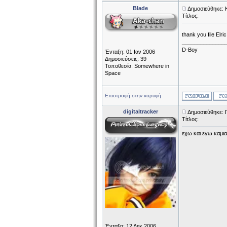
Blade
Δημοσιεύθηκε: 
Τίτλος:
thank you file Elri
______________
D-Boy
Ένταξη: 01 Ιαν 2006
Δημοσιεύσεις: 39
Τοποθεσία: Somewhere in
Space
Επιστροφή στην κορυφή
digitaltracker
Δημοσιεύθηκε: 
Τίτλος:
εχω και εγω καμια
Ένταξη: 12 Δεκ 2006