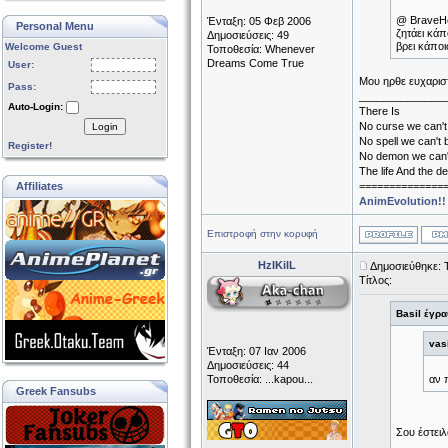
@ BraveHea
Ένταξη: 05 Φεβ 2006
Personal Menu
ζητάει κάπ
Δημοσιεύσεις: 49
βρει κάποι
Welcome Guest
Τοποθεσία: Whenever
Dreams Come True
User:
Μου ηρθε ευχαριστ
Pass:
______________
Auto-Login:
There Is
No curse we can't
Login
No spell we can't 
Register!
No demon we can't
The life And the de
Affiliates
==============
AnimEvolution!!
Επιστροφή στην κορυφή
HzIKilL
Δημοσιεύθηκε: Τ
Τίτλος:
Basil έγρα
vas
Ένταξη: 07 Ιαν 2006
Δημοσιεύσεις: 44
Τοποθεσία: ...kapou...
αν 
Greek Fansubs
Σου έστειλ