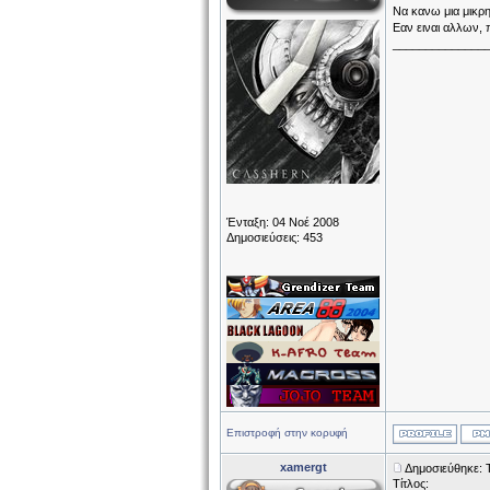
Να κανω μια μικρη
Εαν ειναι αλλων, 
______________
Ένταξη: 04 Νοέ 2008
Δημοσιεύσεις: 453
Επιστροφή στην κορυφή
xamergt
Δημοσιεύθηκε: 
Τίτλος: