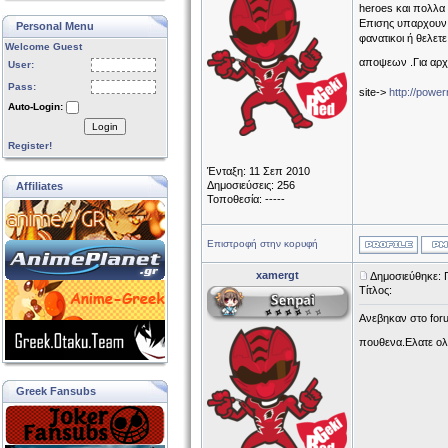
heroes και πολλα
Επισης υπαρχουν θ
Personal Menu
φανατικοι ή θελετε
Welcome Guest
αποψεων .Για αρχ
User:
Pass:
site->
http://powe
Auto-Login:
Login
Register!
Ένταξη: 11 Σεπ 2010
Δημοσιεύσεις: 256
Affiliates
Τοποθεσία: -----
Επιστροφή στην κορυφή
xamergt
Δημοσιεύθηκε: 
Τίτλος:
Aνεβηκαν στο foru
πουθενα.Ελατε ολ
Greek Fansubs