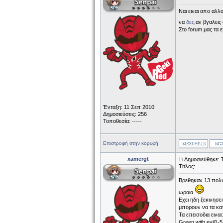
Ναι ειναι απο αλλο
να
δες
,αν βγαλεις
Στο forum μας τα
Ένταξη: 11 Σεπ 2010
Δημοσιεύσεις: 256
Τοποθεσία: -----
Επιστροφή στην κορυφή
xamergt
Δημοσιεύθηκε: Τ
Τίτλος:
Βρεθηκαν 13 πολυ
ωραια
Εχει ηδη ξεκινησε
μπορουν να τα κα
Τα επεισοδια ειναι:
Green with evil1-5