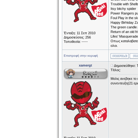
Trouble with Shel
Itsy bitchy spider
Power Rangers p
Foul Play in the s
Happy Birhtday Z
The green candle 
Return of an old fr
Ένταξη: 11 Σεπ 2010
Lifes' Masquerade
Δημοσιεύσεις: 256
Oπως καταλαβατε τ
Τοποθεσία: -----
ολοι.
Επιστροφή στην κορυφή
xamergt
Δημοσιεύθηκε: Τ
Τίτλος:
Moλις ανεβηκε το
συνεντευξη(21 ερ