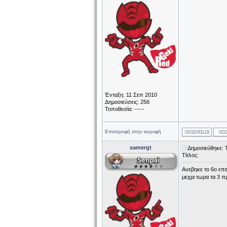
Ένταξη: 11 Σεπ 2010
Δημοσιεύσεις: 256
Τοποθεσία: -----
Επιστροφή στην κορυφή
xamergt
Δημοσιεύθηκε: 
Τίτλος:
Aνεβηκε το 6ο επε
μεχρι τωρα τα 3 π