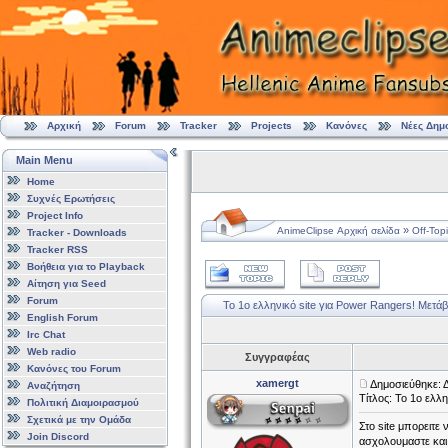
Αρχική
Forum
Tracker
Projects
Κανόνες
Νέες Δημ
Main Menu
Home
Συχνές Ερωτήσεις
Project Info
»
AnimeClipse Αρχική σελίδα
Off-Top
Tracker - Downloads
Tracker RSS
Βοήθεια για το Playback
Αίτηση για Seed
Forum
To 1o ελληνικό site για Power Rangers!
Μετάβ
English Forum
Irc Chat
Web radio
Συγγραφέας
Κανόνες του Forum
xamergt
Δημοσιεύθηκε: 
Αναζήτηση
Τίτλος: To 1o ελλ
Πολιτική Διαμοιρασμού
Σχετικά με την Ομάδα
Στο site μπορειτε
Join Discord
ασχολουμαστε και 