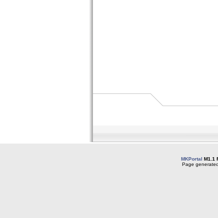
MKPortal
M1.1 
Page generated