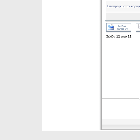
Επιστροφή στην κορυφ
Σελίδα
12
από
12