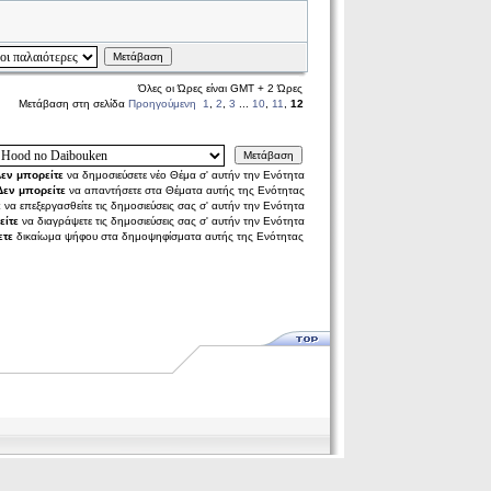
Μετάβαση
Όλες οι Ώρες είναι GMT + 2 Ώρες
Μετάβαση στη σελίδα
Προηγούμενη
1
,
2
,
3
...
10
,
11
,
12
Μετάβαση
εν μπορείτε
να δημοσιεύσετε νέο Θέμα σ' αυτήν την Ενότητα
Δεν μπορείτε
να απαντήσετε στα Θέματα αυτής της Ενότητας
ε
να επεξεργασθείτε τις δημοσιεύσεις σας σ' αυτήν την Ενότητα
είτε
να διαγράψετε τις δημοσιεύσεις σας σ' αυτήν την Ενότητα
ετε
δικαίωμα ψήφου στα δημοψηφίσματα αυτής της Ενότητας