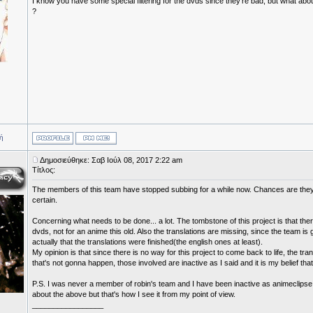
I know you have some special filtering for the dvds since they're bad, but what abo
?
ή
Δημοσιεύθηκε: Σαβ Ιούλ 08, 2017 2:22 am
Τίτλος:
The members of this team have stopped subbing for a while now. Chances are they 
certain.
Concerning what needs to be done... a lot. The tombstone of this project is that ther
dvds, not for an anime this old. Also the translations are missing, since the team is
actually that the translations were finished(the english ones at least).
My opinion is that since there is no way for this project to come back to life, the tr
that's not gonna happen, those involved are inactive as I said and it is my belief th
P.S. I was never a member of robin's team and I have been inactive as animeclip
about the above but that's how I see it from my point of view.
_________________