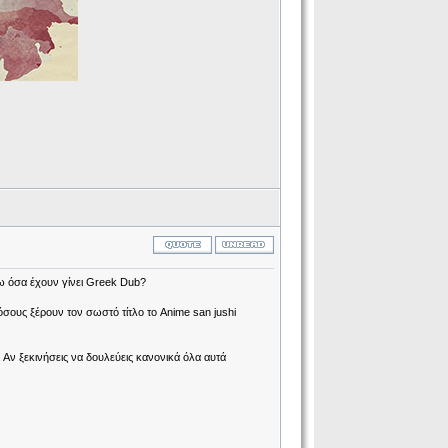
ω όσα έχουν γίνει Greek Dub?
όσους ξέρουν τον σωστό τίτλο το Anime san jushi
 Αν ξεκινήσεις να δουλεύεις κανονικά όλα αυτά