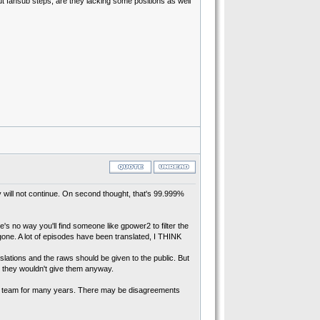
ut fansub steps, are they lacking some positions as well
will not continue. On second thought, that's 99.999%
e's no way you'll find someone like gpower2 to filter the
 gone. A lot of episodes have been translated, I THINK
anslations and the raws should be given to the public. But
at they wouldn't give them anyway.
se team for many years. There may be disagreements