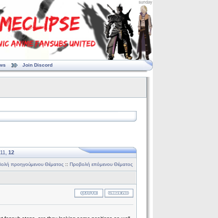
ws
Join Discord
11
,
12
ολή προηγούμενου Θέματος
::
Προβολή επόμενου Θέματος