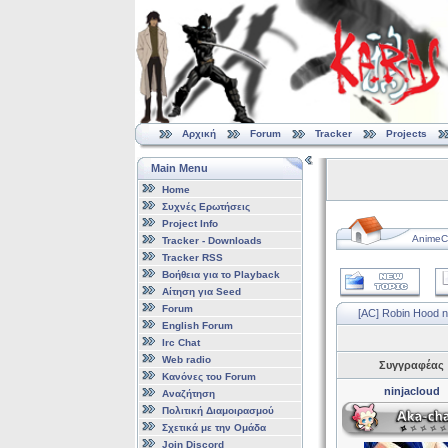
Αρχική
Forum
Tracker
Projects
Main Menu
Home
Συχνές Ερωτήσεις
Project Info
AnimeCl
Tracker - Downloads
Tracker RSS
Βοήθεια για το Playback
Αίτηση για Seed
Forum
[AC] Robin Hood 
English Forum
Irc Chat
Web radio
Συγγραφέας
Κανόνες του Forum
ninjacloud
Αναζήτηση
Πολιτική Διαμοιρασμού
Σχετικά με την Ομάδα
Join Discord