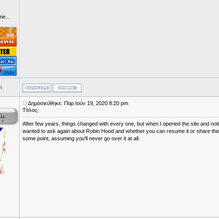
me...
ή
Δημοσιεύθηκε: Παρ Ιούν 19, 2020 8:20 pm
Τίτλος:
After few years, things changed with every one, but when I opened the site and noti
wanted to ask again about Robin Hood and whether you can resume it or share the s
some point, assuming you'll never go over it at all.