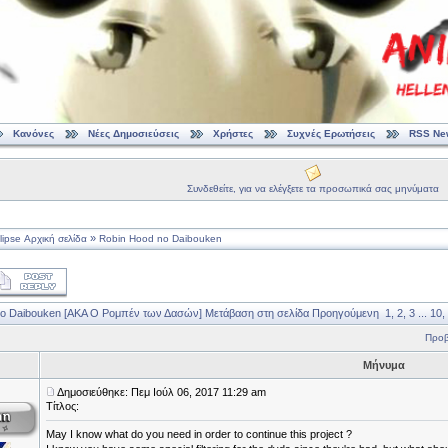
Κανόνες
Νέες Δημοσιεύσεις
Χρήστες
Συχνές Ερωτήσεις
RSS Ne
Συνδεθείτε, για να ελέγξετε τα προσωπικά σας μηνύματα
»
ipse Αρχική σελίδα
Robin Hood no Daibouken
no Daibouken [ΑΚΑ Ο Ρομπέν των Δασών]
Μετάβαση στη σελίδα
Προηγούμενη
1
,
2
,
3
...
10
,
Προβ
Μήνυμα
Δημοσιεύθηκε: Πεμ Ιούλ 06, 2017 11:29 am
Τίτλος:
May I know what do you need in order to continue this project ?