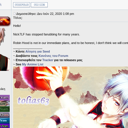
ή
Δημοσιεύθηκε: Δευ Ιούν 22, 2020 1:08 pm
Τίτλος:
Hello!
Nick7LF has stopped fanubbing for many years.
Robin Hood is not in our immediate plans, and to be honest, I don't think we will cont
_________________
~
Κάντε
Αίτηση για Seed
~
Διαβάστε τους
Κανόνες του Forum
~
Επισκεφθείτε τον
Tracker
για τα releases μας
~
See
My Anime List
νίκη