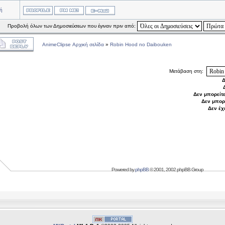
ή
Προβολή όλων των Δημοσιεύσεων που έγιναν πριν από:
AnimeClipse Αρχική σελίδα
»
Robin Hood no Daibouken
Μετάβαση στη:
Δ
Δεν μπορείτ
Δεν μπορ
Δεν έχ
Powered by
phpBB
© 2001, 2002 phpBB Group