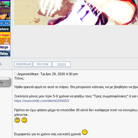
ή
Δημοσιεύθηκε: Τρι Δεκ 29, 2020 4:30 pm
Τίτλος:
Ήρθα αρκετά αργά σε αυτό το πάρτυ. Θα μπορούσε κάποιος να με βοηθήσει να βρ
Ξεκίνησα μόνος μου πριν 5-6 χρόνια να φτιάξω τους "Τρεις σωματοφύλακες" ή για 
https://www.imdb.com/title/tt0294002/
Πρέπει αν έχω φτάσει μέχρι το επεισόδιο 30 αλλά δεν κατάφερα ποτέ να συνεχίσω.
χάνονται..
Ευχαριστώ για το χρόνο σας και καλή χρονιά