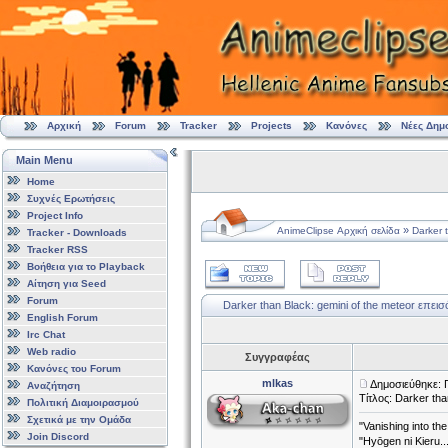
Αρχική
Forum
Tracker
Projects
Κανόνες
Νέες Δημ
Main Menu
Home
Συχνές Ερωτήσεις
Project Info
»
AnimeClipse Αρχική σελίδα
Darker 
Tracker - Downloads
Tracker RSS
Βοήθεια για το Playback
Αίτηση για Seed
Forum
Darker than Black: gemini of the meteor επεισό
English Forum
Irc Chat
Web radio
Συγγραφέας
Κανόνες του Forum
mlkas
Δημοσιεύθηκε: 
Αναζήτηση
Τίτλος: Darker tha
Πολιτική Διαμοιρασμού
Σχετικά με την Ομάδα
"Vanishing into the
Join Discord
"Hyōgen ni Ki