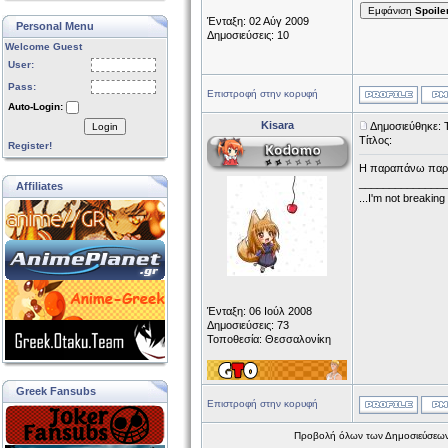
Εμφάνιση
Spoile
Ένταξη: 02 Αύγ 2009
Personal Menu
Δημοσιεύσεις: 10
Welcome Guest
User:
Pass:
Επιστροφή στην κορυφή
Auto-Login:
Kisara
Δημοσιεύθηκε: 
Login
Τίτλος:
Register!
Η παραπάνω παραγρ
______________
Affiliates
...I'm not breaking
Ένταξη: 06 Ιούλ 2008
Δημοσιεύσεις: 73
Τοποθεσία: Θεσσαλονίκη
Greek Fansubs
Επιστροφή στην κορυφή
Προβολή όλων των Δημοσιεύσεων