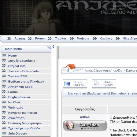
Αρχική
Forum
Tracker
Projects
Κανόνες
Νέες Δημ
Main Menu
Home
Συχνές Ερωτήσεις
Project Info
»
AnimeClipse Αρχική σελίδα
Darker 
Tracker - Downloads
Tracker RSS
Βοήθεια για το Playback
Αίτηση για Seed
Forum
Darker than Black: gemini of the meteor επεισό
English Forum
Irc Chat
Web radio
Συγγραφέας
Κανόνες του Forum
mlkas
Δημοσιεύθηκε: 
Αναζήτηση
Τίτλος: Darker tha
Πολιτική Διαμοιρασμού
Σχετικά με την Ομάδα
"The Black Cat Wo
Join Discord
"Kuroneko wa H