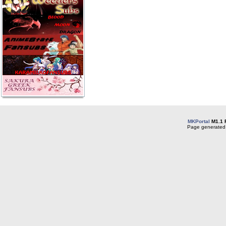
MKPortal
M1.1 
Page generated 