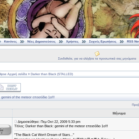
Κανόνες
Νέες Δημοσιεύσεις
Χρήστες
Συχνές Ερωτήσεις
RSS Ne
Συνδεθείτε, για να ελέγξετε τα προσωπικά σας μηνύματα
»
ipse Αρχική σελίδα
Darker than Black (STALLED)
 gemini of the meteor επεισόδιο 1ο!!!
Προβ
Μήνυμα
Δημοσιεύθηκε: Πεμ Οκτ 22, 2009 5:33 pm
Τίτλος: Darker than Black: gemini of the meteor επεισόδιο 1ο!!!
"The Black Cat Won't Dream of Stars..."