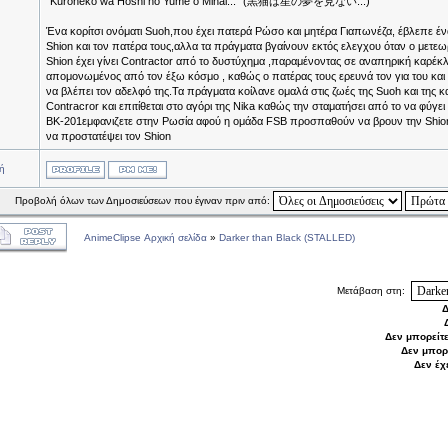
"Kuroneko wa Hoshi no Yume o Minai..." (黒猫は星の夢を見ない...)
Ένα κορίτσι ονόματι Suoh,που έχει πατερά Ρώσο και μητέρα Γιαπωνέζα, έβλεπε ένα
Shion και τον πατέρα τους,αλλα τα πράγματα βγαίνουν εκτός ελεγχου όταν ο μετεωρ
Shion έχει γίνει Contractor από το δυστύχημα ,παραμένοντας σε αναπηρική καρέκ
απομονωμένος από τον έξω κόσμο , καθώς ο πατέρας τους ερευνά τον για του και
να βλέπει τον αδελφό της.Τα πράγματα κοίλανε ομαλά στις ζωές της Suoh και της κα
Contracror και επιτίθεται στο αγόρι της Nika καθώς την σταματήσει από το να φύγε
BK-201εμφανιζετε στην Ρωσία αφού η ομάδα FSB προσπαθούν να βρουν την Shion 
να προστατέψει τον Shion
ή
Προβολή όλων των Δημοσιεύσεων που έγιναν πριν από:
AnimeClipse Αρχική σελίδα
»
Darker than Black (STALLED)
Μετάβαση στη:
Δ
Δεν μπορείτ
Δεν μπορ
Δεν έχ