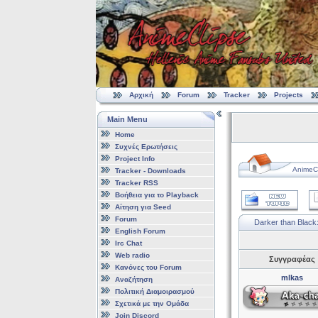
Αρχική
Forum
Tracker
Projects
Main Menu
Home
Συχνές Ερωτήσεις
Project Info
AnimeCl
Tracker - Downloads
Tracker RSS
Βοήθεια για το Playback
Αίτηση για Seed
Forum
Darker than Black:
English Forum
Irc Chat
Web radio
Συγγραφέας
Κανόνες του Forum
mlkas
Αναζήτηση
Πολιτική Διαμοιρασμού
Σχετικά με την Ομάδα
Join Discord