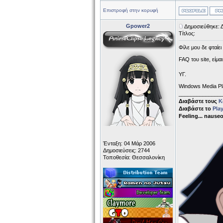
Επιστροφή στην κορυφή
Gpower2
Δημοσιεύθηκε: 
Τίτλος:
Φίλε μου δε φταίε
FAQ του site, είμα
ΥΓ.
Windows Media Pl
______________
Διαβάστε τους
Κ
Διαβάστε το
Pla
Feeling... nause
Ένταξη: 04 Μάρ 2006
Δημοσιεύσεις: 2744
Τοποθεσία: Θεσσαλονίκη