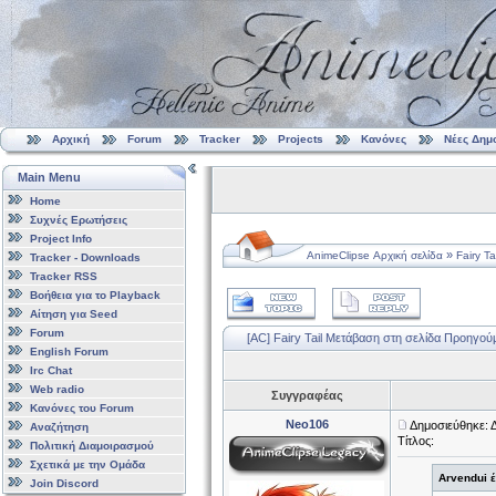
Αρχική
Forum
Tracker
Projects
Κανόνες
Νέες Δημ
Main Menu
Home
Συχνές Ερωτήσεις
Project Info
»
AnimeClipse Αρχική σελίδα
Fairy Tai
Tracker - Downloads
Tracker RSS
Βοήθεια για το Playback
Αίτηση για Seed
Forum
[AC] Fairy Tail
Μετάβαση στη σελίδα
Προηγού
English Forum
Irc Chat
Web radio
Συγγραφέας
Κανόνες του Forum
Neo106
Δημοσιεύθηκε: 
Αναζήτηση
Τίτλος:
Πολιτική Διαμοιρασμού
Σχετικά με την Ομάδα
Arvendui 
Join Discord