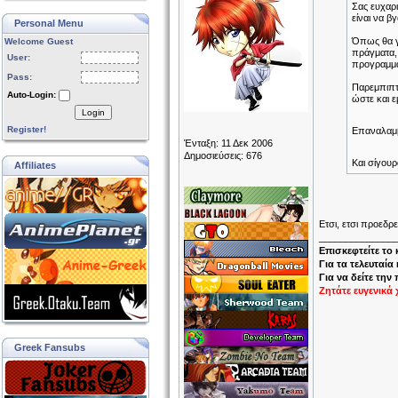
Σας ευχαρ
είναι να β
Personal Menu
Όπως θα γν
Welcome Guest
πράγματα, 
User:
προγραμματ
Pass:
Παρεμπιπτό
Auto-Login:
ώστε και ε
Login
Register!
Επαναλαμβ
Ένταξη: 11 Δεκ 2006
Δημοσιεύσεις: 676
Και σίγουρ
Affiliates
Ετσι, ετσι προεδρε
______________
Επισκεφτείτε το
Για τα τελευταία
Για να δείτε την
Ζητάτε ευγενικά 
Greek Fansubs