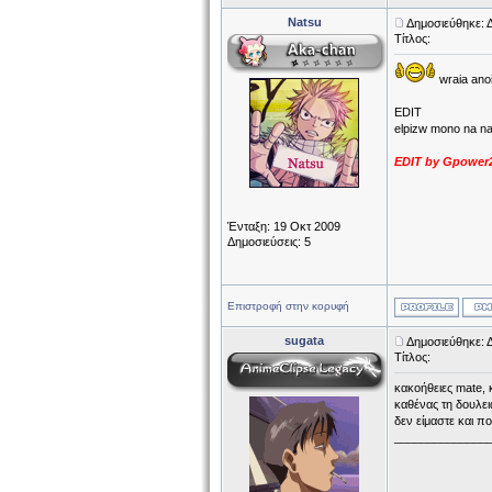
Natsu
Δημοσιεύθηκε: 
Τίτλος:
wraia anoig
EDIT
elpizw mono na nai 
EDIT by Gpower2 
Ένταξη: 19 Οκτ 2009
Δημοσιεύσεις: 5
Επιστροφή στην κορυφή
sugata
Δημοσιεύθηκε: 
Τίτλος:
κακοήθειες mate, κ
καθένας τη δουλειά
δεν είμαστε και πο
______________