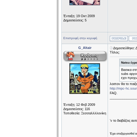
Ένταξη: 19 Οκτ 2009
Δημοσιεύσεις: 5
Επιστροφή στην κορυφή
G_Altair
Δημοσιεύθηκε: 
Τίτλος:
Natsu έγρ
Βασικα στη
subs αργο
εχει προχω
λοιπον θα το παιξ
http://mpc-hc.sou
FAQ.
______________
Ένταξη: 12 Φεβ 2009
Δημοσιεύσεις: 116
Τοποθεσία: Ξεσσαλλλλονίκη
ʼν το διαβάζεις αυτ
Έχει επεξεργασθεί 