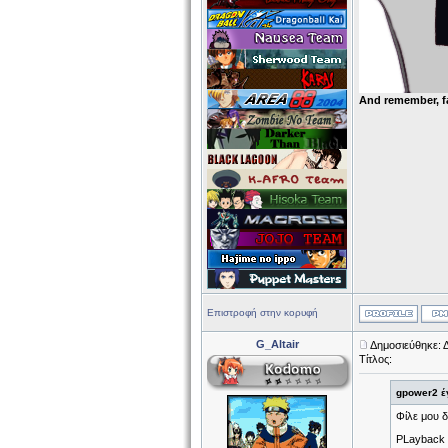
And remember, f
Επιστροφή στην κορυφή
G_Altair
Δημοσιεύθηκε: 
Τίτλος:
gpower2 έ
Φίλε μου δ
PLayback F