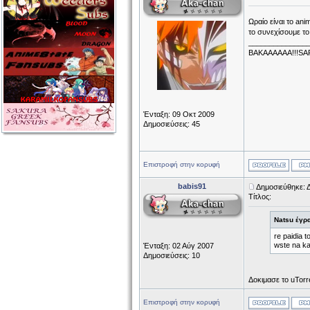
Ωραίο είναι το an
το συνεχίσουμε τ
______________
ΒΑΚΑΑΑΑΑΑ!!!SA
Ένταξη: 09 Οκτ 2009
Δημοσιεύσεις: 45
Επιστροφή στην κορυφή
babis91
Δημοσιεύθηκε: 
Τίτλος:
Natsu έγρ
re paidia t
wste na ka
Ένταξη: 02 Αύγ 2007
Δημοσιεύσεις: 10
Δοκιμασε το uTorr
Επιστροφή στην κορυφή