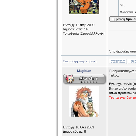
ΥΓ.
Windows M
Εμφάνιση
Spoile
Ένταξη: 12 Φεβ 2009
______________
Δημοσιεύσεις: 116
Τοποθεσία: Ξεσσαλλλλονίκη
ʼν το διαβάζεις αυτ
Επιστροφή στην κορυφή
Magician
Δημοσιεύθηκε: 
Τίτλος:
Εγω εχω το vlc (το
βιντεο απ'το youtu
απλα προτεινω pla
Τεσπα εγω δεν ει
Ένταξη: 18 Οκτ 2009
Δημοσιεύσεις: 8