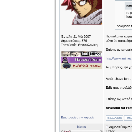
Nat
re p
kat
Δοκιμασε τ
Πιο καλά να χρησι
Ένταξη: 21 Μάι 2007
Δημοσιεύσεις: 876
μόνο ότι οποιοδήπο
Τοποθεσία: Θεσσαλονίκη
Επίσης αν μπορείς
http://www.animec
Αν μπορείς μην γρά
Αυτά....have fun...
Edit
πριν προλάβω
Επίσης όχι διπλά 
______________
Arvendui for Pre
Επιστροφή στην κορυφή
Natsu
Δημοσιεύθηκε: 
Τίτλος: