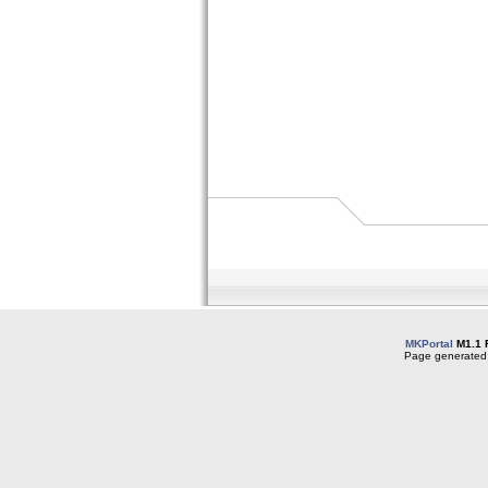
MKPortal
M1.1 
Page generated 