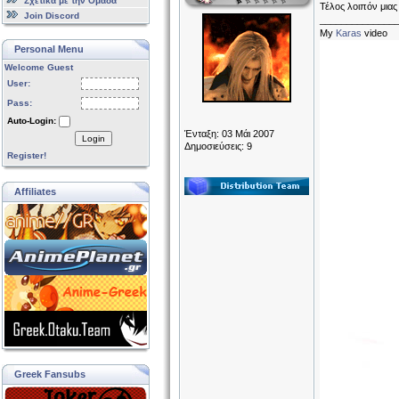
Σχετικά με την Ομάδα
Τέλος λοιπόν μιας
Join Discord
______________
My
Karas
video
Personal Menu
Welcome Guest
User:
Pass:
Auto-Login:
Ένταξη: 03 Μάι 2007
Login
Δημοσιεύσεις: 9
Register!
Affiliates
Greek Fansubs