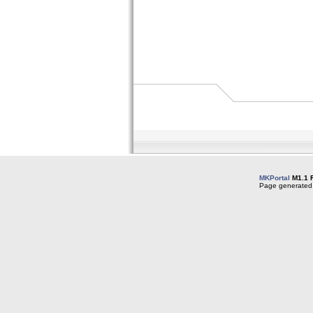
MKPortal
M1.1 
Page generated 