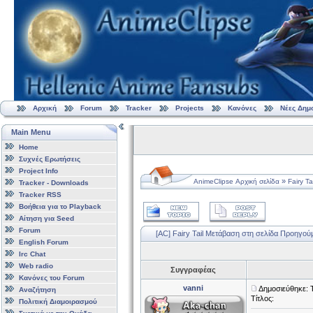
Αρχική
Forum
Tracker
Projects
Κανόνες
Νέες Δημ
Main Menu
Home
Συχνές Ερωτήσεις
Project Info
»
AnimeClipse Αρχική σελίδα
Fairy Tai
Tracker - Downloads
Tracker RSS
Βοήθεια για το Playback
Αίτηση για Seed
Forum
[AC] Fairy Tail
Μετάβαση στη σελίδα
Προηγού
English Forum
Irc Chat
Web radio
Συγγραφέας
Κανόνες του Forum
vanni
Δημοσιεύθηκε: 
Αναζήτηση
Τίτλος:
Πολιτική Διαμοιρασμού