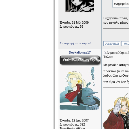
ενημερώσ
Ευχαριστώ πολύ, π
Ένταξη: 31 Μάι 2009
ένα μεγάλο μέρος 
Δημοσιεύσεις: 65
______________
Επιστροφή στην κορυφή
Deykalionas17
Δημοσιεύθηκε: 
Τίτλος:
Με μεγάλη απογοήτ
πρακτικά (ούτε το
λάθος όλα τα One 
την ώρα. Αν δεν έ
______________
Ένταξη: 12 Δεκ 2007
Δημοσιεύσεις: 892
Τοποθεσία: Αθήνα