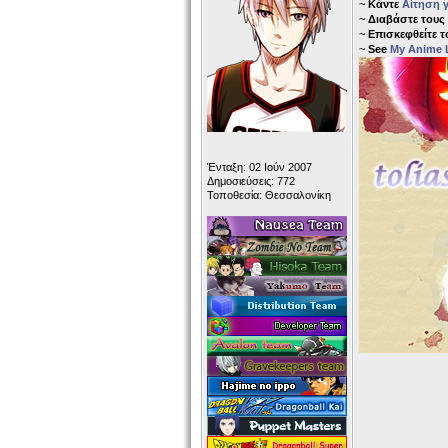
~
Κάντε
Αίτηση γ
~
Διαβάστε τους
~
Επισκεφθείτε 
~
See
My Anime L
Ένταξη: 02 Ιούν 2007
Δημοσιεύσεις: 772
Τοποθεσία: Θεσσαλονίκη