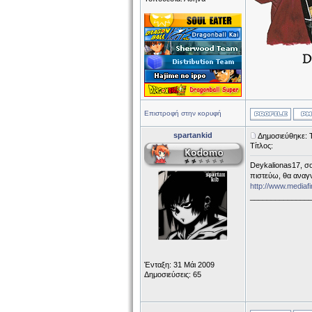
Επιστροφή στην κορυφή
spartankid
Δημοσιεύθηκε: Τ
Τίτλος:
Deykalionas17, σο
πιστεύω, θα αναγν
http://www.medi
______________
Ένταξη: 31 Μάι 2009
Δημοσιεύσεις: 65