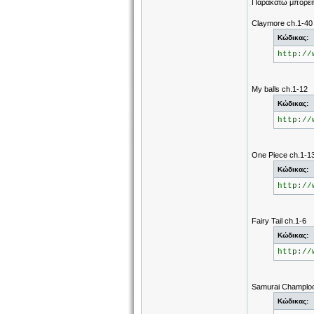
Παρακάτω μπορείτε
Claymore ch.1-40
Κώδικας:
http://
Μy balls ch.1-12
Κώδικας:
http://
Οne Piece ch.1-1
Κώδικας:
http://
Fairy Tail ch.1-6
Κώδικας:
http://
Samurai Champloo
Κώδικας: