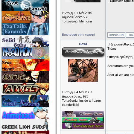
Εμφάνιση
Spoile
Ένταξη: 01 Μάι 2010
Δημοσιεύσεις: 558
Τοποθεσία: Memoria
Επιστροφή στην κορυφή
Howl
Δημοσιεύθηκε: Δ
Τίτλος:
Offtopic ερώτηση..
Serestrum are you 
______________
After all we are sta
Ένταξη: 04 Μάι 2007
Δημοσιεύσεις: 925
Τοποθεσία: Inside a frozen
thunderfield