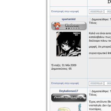
Επιστροφή στην κορυφή
spartankid
Δημοσιεύθηκε: Τ
Τίτλος:
Καλά να είναι αυτ
καταλαβαίνω πως ν
δούλεψα πάνω τους
μορφή, ότι μπορο
συγκεντρωτικό lin
______________
Ένταξη: 31 Μάι 2009
Δημοσιεύσεις: 65
Επιστροφή στην κορυφή
Deykalionas17
Δημοσιεύθηκε: 
Τίτλος:
Έχεις απόλυτο δίκ
νοσταλγία. Δεν έχω
ποστάρεις.