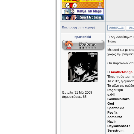
Επιστροφή στην κορυφή
spartankid
Δημοσιεύθηκε: 
Τίτλος:
Με αυτά και με εκε
χωρίς την βοήθεια
Θα παρακαλούσα τη
H
AnatheManga
Έτσι, η σύσταση 
Το 2012, η ομάδα 
Τα μέλη της ομάδα
RageCryX
Ένταξη: 31 Μάι 2009
gxHl
Δημοσιεύσεις: 65
GomuNoBaka
Geri
Spartankid
Psofia
Zombitsa
Nadir
Deykalionas17
Serestrum
.