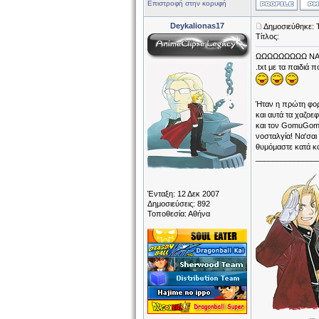
Επιστροφή στην κορυφή
Deykalionas17
Δημοσιεύθηκε: Τ
Τίτλος:
ΩΩΩΩΩΩΩΩΩ ΝΑΙ! Ε
.txt με τα παιδιά
Ήταν η πρώτη φορά
και αυτά τα χαζοεφ
και τον GomuGomuN
νοσταλγία! Να'σαι
θυμόμαστε κατά κα
______________
Ένταξη: 12 Δεκ 2007
Δημοσιεύσεις: 892
Τοποθεσία: Αθήνα