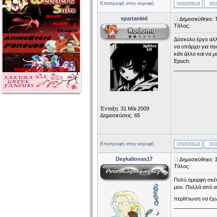
Επιστροφή στην κορυφή
spartankid
Δημοσιεύθηκε: 
Τίτλος:
Δύσκολο έργο αλλ
να υπάρχει για τ
κάτι άλλο και να μ
Epoch.
______________
Ένταξη: 31 Μάι 2009
Δημοσιεύσεις: 65
Επιστροφή στην κορυφή
Deykalionas17
Δημοσιεύθηκε: 
Τίτλος:
Πολύ όμορφη σκέψη
μου. Πολλά από αυ
περίπτωση να έχω
______________