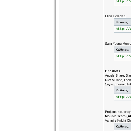
http://
Elfen Lied ch.1
Κώδικας:
http://
Saint Young Men c
Κώδικας:
http://
Oneshots
Αngels Share, Blam
I Am A Piano, Loc
Συγκεντρωτικό link
Κώδικας:
http://
Projects που στε
Mouble Team-[A
Vampire Knight Ch
Κώδικας: