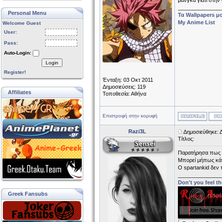
μανγκα γιατί στην
______________
Personal Menu
Τα Wallpapers μ
Μy Anime List
Welcome Guest
User:
Pass:
Auto-Login:
Login
Register!
Ένταξη: 03 Οκτ 2011
Δημοσιεύσεις: 119
Affiliates
Τοποθεσία: Αθήνα
Επιστροφή στην κορυφή
Razi3L
Δημοσιεύθηκε: 
Τίτλος:
Παρατήρησα πως η
Μπορεί μήπως κάπ
Ο spartankid δεν 
______________
Don't you feel th
Greek Fansubs