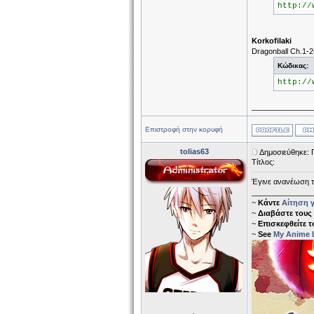
http://
Korkofilaki
Dragonball Ch.1-2
Κώδικας:
http://
______________
Επιστροφή στην κορυφή
tolias63
Δημοσιεύθηκε: 
Τίτλος:
Έγινε ανανέωση 
______________
~
Κάντε
Αίτηση γ
~
Διαβάστε τους
~
Επισκεφθείτε 
~
See
My Anime L