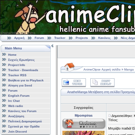
Αρχική
Forum
Tracker
Projects
Κανόνες
Νέες Δημ
Main Menu
Home
Συχνές Ερωτήσεις
Project Info
»
AnimeClipse Αρχική σελίδα
Manga
Tracker - Downloads
Tracker RSS
Βοήθεια για το Playback
Αίτηση για Seed
Forum
AnatheManga
Μετάβαση στη σελίδα
Προηγού
English Forum
Irc Chat
Web radio
Συγγραφέας
Κανόνες του Forum
Mpompiras
Δημοσιεύθηκε: 
Αναζήτηση
Τίτλος:
Πολιτική Διαμοιρασμού
Σχετικά με την Ομάδα
Μπράβο παιδιά! Εί
Join Discord