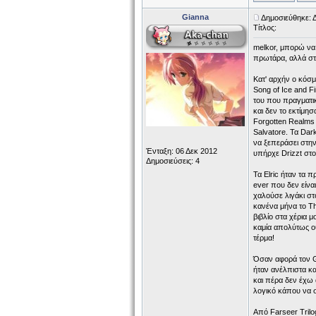
Gianna
Δημοσιεύθηκε: 
Τίτλος:
melkor, μπορώ να 
πρωτάρα, αλλά στ
Κατ' αρχήν ο κόσμ
Song of Ice and F
του που πραγματικ
και δεν το εκτίμη
Forgotten Realms
Salvatore. Τα Dar
να ξεπεράσει στην
Ένταξη: 06 Δεκ 2012
υπήρχε Drizzt στο
Δημοσιεύσεις: 4
Τα Elric ήταν τα 
ever που δεν είνα
χαλούσε λιγάκι στ
κανένα μήνα το Th
βιβλίο στα χέρια 
καμία απολύτως ου
τέρμα!
Όσαν αφορά τον Go
ήταν ανέλπιστα κα
και πέρα δεν έχω 
λογικό κάπου να 
Από Farseer Trilo