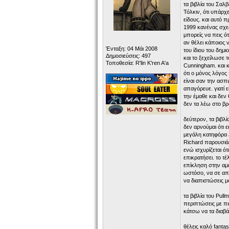
τα βιβλία του Σαλ
Τόλκιν, ότι υπάρχ
είδους. και αυτό 
1999 κανένας σχεδ
μπορείς να πεις ό
αν θέλει κάποιος 
Ένταξη: 04 Μάι 2008
του ίδιου του δημ
Δημοσιεύσεις: 497
και το ξεχείλωσε
Τοποθεσία: R'lin K'ren A'a
Cunningham. και κ
ότι ο μόνος λόγος 
είναι σαν την ασπ
απαγόρευε. γιατί 
την έμαθε και δεν 
δεν τα λέω στο βρ
δεύτερον, τα βιβλί
δεν αρνούμαι ότι ε
μεγάλη κατηφόρα 
Richard παρουσιάζ
ενώ ισχυρίζεται ότ
επικρατήσει. το τέ
επίκληση στην αμε
ωστόσο, να σε απο
να διαπιστώσεις μ
τα βιβλία του Pul
περιπτώσεις με πι
κάτσω να τα διαβ
θέλεις καλό fanta