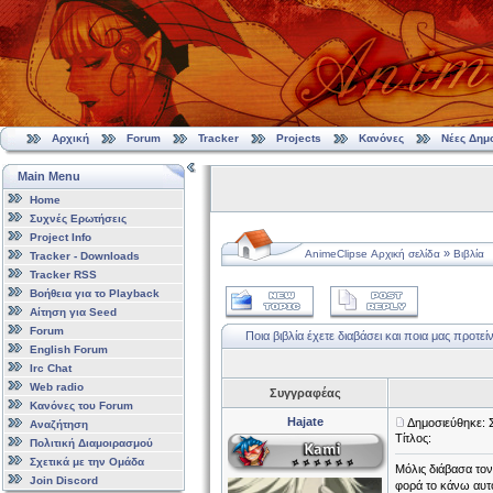
Αρχική
Forum
Tracker
Projects
Κανόνες
Νέες Δημ
Main Menu
Home
Συχνές Ερωτήσεις
Project Info
»
AnimeClipse Αρχική σελίδα
Βιβλία
Tracker - Downloads
Tracker RSS
Βοήθεια για το Playback
Αίτηση για Seed
Forum
Ποια βιβλία έχετε διαβάσει και ποια μας προτείν
English Forum
Irc Chat
Web radio
Συγγραφέας
Κανόνες του Forum
Hajate
Δημοσιεύθηκε: 
Αναζήτηση
Τίτλος:
Πολιτική Διαμοιρασμού
Σχετικά με την Ομάδα
Μόλις διάβασα τον
Join Discord
φορά το κάνω αυτ