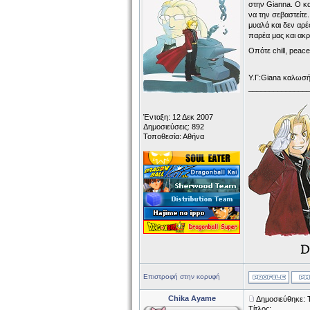
στην Gianna. Ο κα
να την σεβαστείτε
μυαλά και δεν αρέ
παρέα μας και ακρ
Οπότε chill, peac
Υ.Γ:Giana καλωσή
______________
Ένταξη: 12 Δεκ 2007
Δημοσιεύσεις: 892
Τοποθεσία: Αθήνα
Επιστροφή στην κορυφή
Chika Ayame
Δημοσιεύθηκε: Τ
Τίτλος: