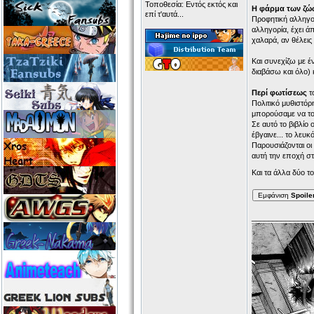
Τοποθεσία: Εντός εκτός και
Η φάρμα των ζώ
επί τ'αυτά...
Προφητική αλληγορ
αλληγορία, έχει ά
χαλαρά, αν θέλεις
Και συνεχίζω με έ
διαβάσω και όλο) 
Περί φωτίσεως
τ
Πολιτικό μυθιστόρ
μπορούσαμε να το 
Σε αυτό το βιβλίο
έβγαινε... το λευκό
Παρουσιάζονται οι
αυτή την εποχή σ
Και τα άλλα δύο τ
Εμφάνιση
Spoile
______________