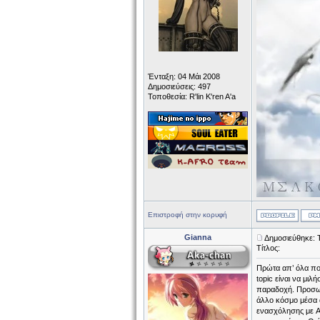
Ένταξη: 04 Μάι 2008
Δημοσιεύσεις: 497
Τοποθεσία: R'lin K'ren A'a
Επιστροφή στην κορυφή
Gianna
Δημοσιεύθηκε: Τ
Τίτλος:
Πρώτα απ’ όλα πο
topic είναι να μι
παραδοχή. Προσωπ
άλλο κόσμο μέσα α
ενασχόλησης με AD