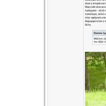
είναι η ιστορία και
Warcraft είναι αν
πράγματα - αλλά πο
παλιότερα, αλλά υ
στην αφήγηση και 
διαμορφώνεται η πο
άλλη.
Gianna έγ
Μάλλον είχ
του άξιζε 