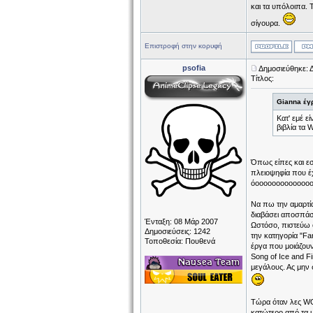
και τα υπόλοιπα. 
σίγουρα.
Επιστροφή στην κορυφή
psofia
Δημοσιεύθηκε: 
Τίτλος:
Gianna έγ
Κατ' εμέ ε
βιβλία τα
Όπως είπες και ε
πλειοψηφία που έχ
όοοοοοοοοοοοοοοοοοοοοχιι
Να πω την αμαρτία
διαβάσει αποσπάσμ
Ένταξη: 08 Μάρ 2007
Ωστόσο, πιστεύω ό
Δημοσιεύσεις: 1242
την κατηγορία "Fan
Τοποθεσία: Πουθενά
έργα που μοιάζουν
Song of Ice and F
μεγάλους. Ας μην 
Tώρα όταν λες WOW
κατώτερο από τα υ