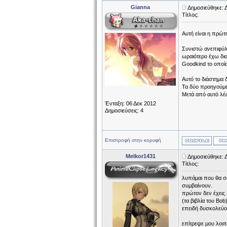
Gianna
Δημοσιεύθηκε: 
Τίτλος:
Αυτή είναι η πρώτ
Συνιστώ ανεπιφύλα
ωραιότερο έχω διαβ
Goodkind το οποίο
Αυτό το διάστημα δ
Τα δύο προηγούμεν
Μετά από αυτό λέ
Ένταξη: 06 Δεκ 2012
Δημοσιεύσεις: 4
Επιστροφή στην κορυφή
Melkor1431
Δημοσιεύθηκε: 
Τίτλος:
λυπάμαι που θα σε
συμβαίνουν.
πρώτον δεν έχεις 
(τα βιβλία του Bob)
επειδή δυσκολεύομ
επίτρεψε μου λοι