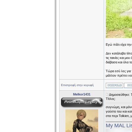
Εγώ πάλι είχα την
Δεν κατάλαβα τίπο
τις ταινίες και μο
διάβασα και όλα τα
Τώρα εσύ λες για 
μάλλον πρέπει να
Επιστροφή στην κορυφή
Melkor1431
Δημοσιεύθηκε: Τ
Τίτλος:
συγνώμη, και μόνο 
γούστο του και κα
στα περι Tolkien,
______________
My MAL Li