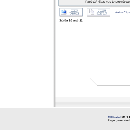
Προβολή όλων των Δημοσιεύσεων
AnimeClips
Σελίδα
10
από
11
MKPortal
M1.1 
Page generated 