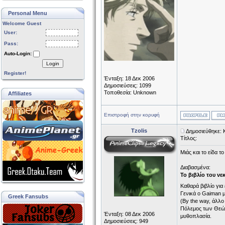
Personal Menu
Welcome Guest
User:
Pass:
Auto-Login:
Login
Register!
Ένταξη: 18 Δεκ 2006
Δημοσιεύσεις: 1099
Τοποθεσία: Unknown
Affiliates
Επιστροφή στην κορυφή
Tzolis
Δημοσιεύθηκε: 
Τίτλος:
Μιάς και το είδα τ
Διαβασμένα:
Το βιβλίο του νε
Καθαρά βιβλίο για
Γενικά ο Gaiman μ
Greek Fansubs
(By the way, άλλο 
Πόλεμος των Θεών 
Ένταξη: 08 Δεκ 2006
μυθοπλασία.
Δημοσιεύσεις: 949