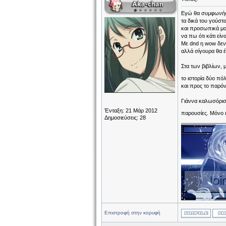
Εγώ θα συμφωνήσω 
τα δικά του γούστα
και προσωπικά μο
να πω ότι κάτι είν
Με dnd η wow δεν
αλλά σίγουρα θα 
Στα των βιβλίων, 
το ιστορία δύο πό
και προς το παρόν
Γιάννα καλωσόρισε
Ένταξη: 21 Μάρ 2012
παρουσίες. Μόνο ε
Δημοσιεύσεις: 28
______________
Επιστροφή στην κορυφή