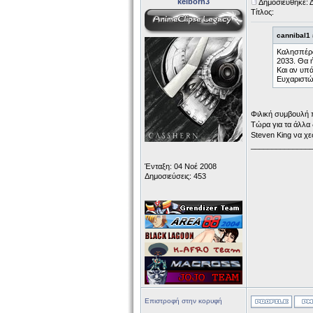
kelborn3
Δημοσιεύθηκε: 
Τίτλος:
cannibal1
Καλησπέρα.
2033. Θα ή
Και αν υπά
Ευχαριστώ
Φιλική συμβουλή π
Τώρα για τα άλλα δ
Steven King να χε
______________
Ένταξη: 04 Νοέ 2008
Δημοσιεύσεις: 453
Επιστροφή στην κορυφή