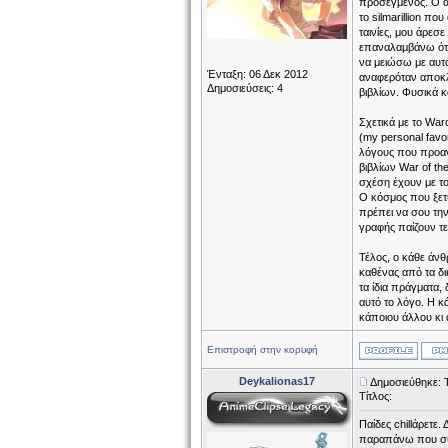
προσεγμένος. Ο άν
το silmarillion π
ταινίες, μου άρεσ
επαναλαμβάνω ότι
να μειώσω με αυτό
Ένταξη: 06 Δεκ 2012
αναφερόταν αποκλ
Δημοσιεύσεις: 4
βιβλίων. Φυσικά κα
Σχετικά με το Warc
(my personal favo
λόγους που προανέ
βιβλίων War of th
σχέση έχουν με το
Ο κόσμος που ξετυ
πρέπει να σου τη
γραφής παίζουν τε
Τέλος, ο κάθε άνθ
καθένας από τα δι
τα ίδια πράγματα,
αυτό το λόγο. Η κ
κάποιου άλλου κι 
Επιστροφή στην κορυφή
Deykalionas17
Δημοσιεύθηκε: Τ
Τίτλος:
Παίδες chillάρετε
παραπάνω που συζ